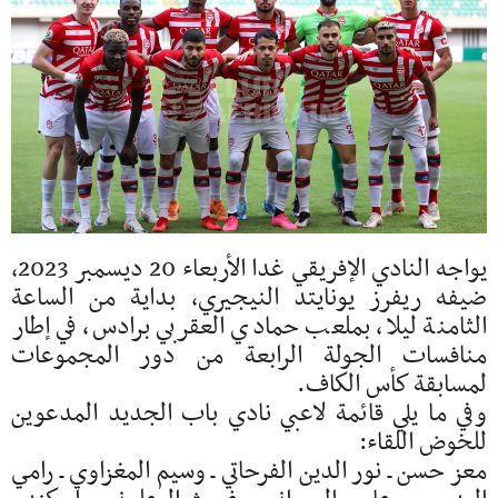
يواجه النادي الإفريقي غدا الأربعاء 20 ديسمبر 2023،
ضيفه ريفرز يونايتد النيجيري، بداية من الساعة
الثامنة ليلا، بملعب حمادي العقربي برادس، في إطار
منافسات الجولة الرابعة من دور المجموعات
لمسابقة كأس الكاف.
وفي ما يلي قائمة لاعبي نادي باب الجديد المدعوين
للخوض اللقاء:
معز حسن ـ نور الدين الفرحاتي ـ وسيم المغزاوي ـ رامي