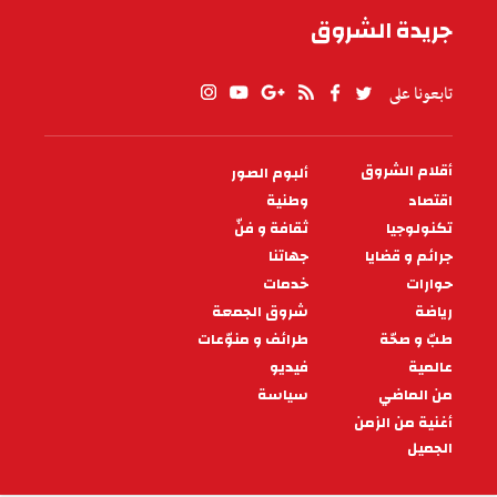
جريدة الشروق
تابعونا على
أقلام الشروق
ألبوم الصور
PIED
DE
اقتصاد
وطنية
PAGE
تكنولوجيا
ثقافة و فنّ
جرائم و قضايا
جهاتنا
حوارات
خدمات
رياضة
شروق الجمعة
طبّ و صحّة
طرائف و منوّعات
عالمية
فيديو
من الماضي
سياسة
أغنية من الزمن
الجميل