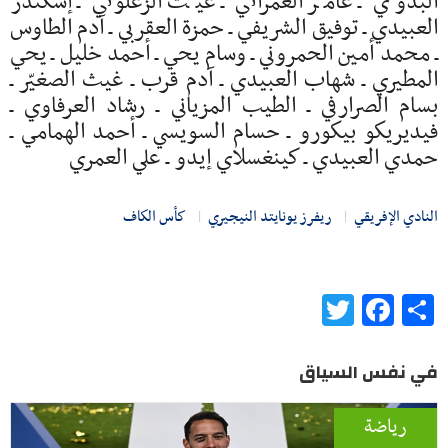
البدوي ـ عامر العمراني ـ غيث الزعلوني ـ إسكندر
العبيدي ـ توفيق الشريفي ـ حمزة العقربي ـ آدم الطاوس
ـ محمد أمين الحمروني ـ وسام يحي ـ أحمد خليل ـ يحي
المطيري ـ شهاب العبيدي ـ آدم قرب ـ غيث الصغيّر ـ
بسام الصرارفي ـ الطيب المزياني ـ رشاد العرفاوي ـ
فيديريكو بيكورو ـ حسام السويسي ـ أحمد الهمامي ـ
حمدي العبيدي ـ كينغسلاي إيدو ـ علي العمري
النادي الإفريقي
ريفرز يونايتد النيجيري
كأس الكاف
Twitter
Facebook
Share
في نفس السياق
رياضة