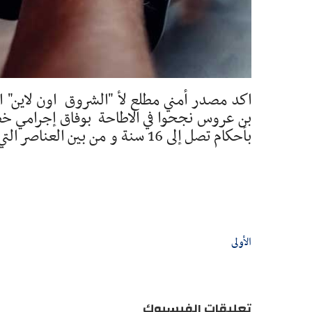
اكد مصدر أمني مطلع لأ "الشروق اون لاين" ا
بأحكام تصل إلى 16 سنة و من بين العناصر التي تم القبض عليها شقيق مغني راب شهير .
الأولى
تعليقات الفيسبوك