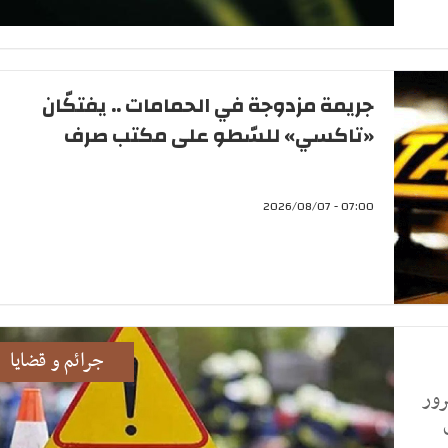
جريمة مزدوجة في الحمامات .. يفتكّان
«تاكسي» للسّطو على مكتب صرف
07:00 - 2026/08/07
جرائم و قضايا
2 حادث مرور
لى