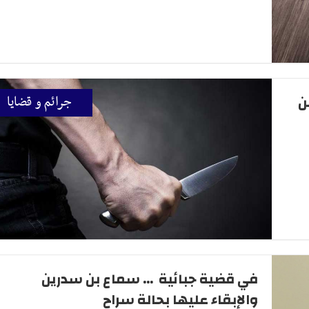
ن
جرائم و قضايا
في قضية جبائية ... سماع بن سدرين
والإبقاء عليها بحالة سراح