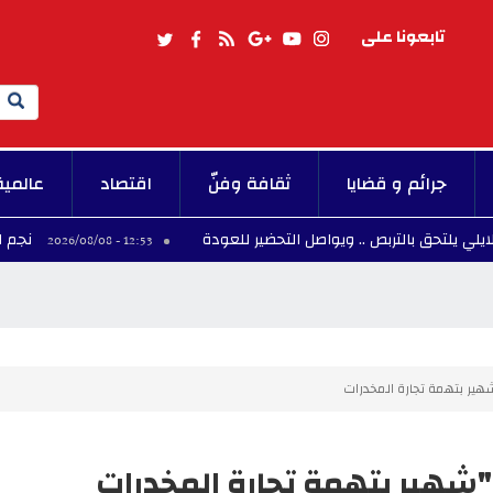
تابعونا على
Search
جرائم و قضايا
ثقافة وفنّ
اقتصاد
عالمية
بالتربص .. ويواصل التحضير للعودة
نجم المنتخب ال
12:53 - 2026/08/08
ير بتهمة تجارة المخدرات
شهير بتهمة تجارة المخدرات