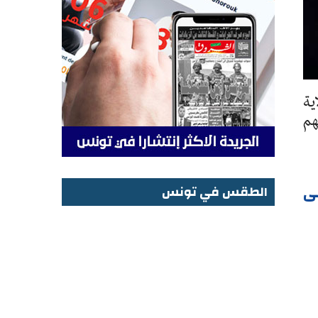
ية
فتش عنهم
ى
الطقس في تونس
الطقس في تونس