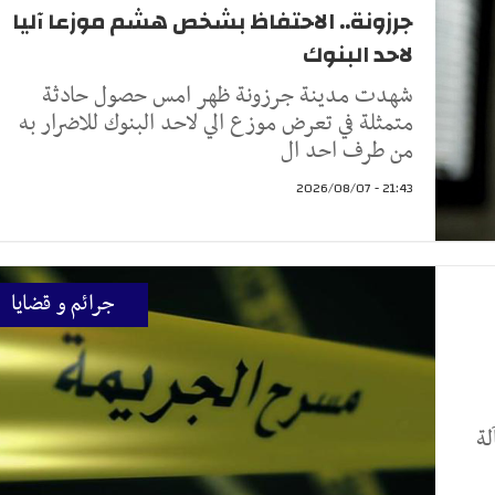
جرزونة.. الاحتفاظ بشخص هشم موزعا آليا
لاحد البنوك
شهدت مدينة جرزونة ظهر امس حصول حادثة
متمثلة في تعرض موزع الي لاحد البنوك للاضرار به
من طرف احد ال
21:43 - 2026/08/07
جرائم و قضايا
لة