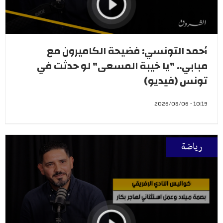
أحمد التونسي: فضيحة الكاميرون مع
مبابي.. "يا خيبة المسعى" لو حدثت في
تونس (فيديو)
10:19 - 2026/08/06
رياضة