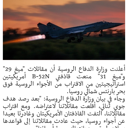
أعلنت وزارة الدفاع الروسية أن مقاتلات "ميغ 29"
و"ميغ 31" منعت قاذفتي B-52N أمريكيتين
استراتيجيتين من الاقتراب من الأجواء الروسية فوق
بحر بارنتس شمالي روسيا.
وجاء في بيان وزارة الدفاع الروسية: "بعد رصد هدف
جوي ثنائي، أقلعت مقاتلاتنا لاعتراضه. ومع اقتراب
مقاتلاتنا، التفت القاذفتان الأمريكيتان وغادرتا بعيدا
عن أجواء روسيا، حيث عادت مقاتلاتنا إلى قواعدها