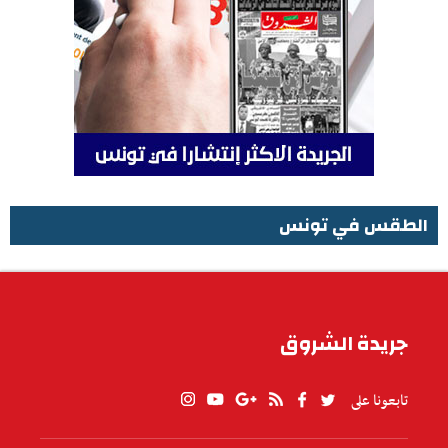
الطقس في تونس
الطقس في تونس
جريدة الشروق
تابعونا على