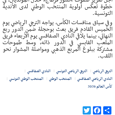
أجل تعزيز صفوف “نسور قرطاج” خلال المونديال، في
خطوة تعكس أولوية المنتخب الوطني لدى الأندية
التونسية.
وفي سياق منافسات الكأس، يواجه الترجي الرياضي يوم
الخميس القادم فريق بعث بوحجلة ضمن الدور ربع
النهائي، بينما يلاقي النادي الصفاقسي يوم الأربعاء فريق
الملعب القابسي في الدور ذاته، وسط طموحات
مشتركة ببلوغ المربع الذهبي ومواصلة المشوار نحو
اللقب.
الترجي الرياضي
الترجي الرياضي التونسي
النادي الصفاقسي
النادي الرياضي الصفاقسي
المنتخب الوطني
المنتخب الوطني التونسي
كأس العالم 2026
Twitter
Facebook
Share