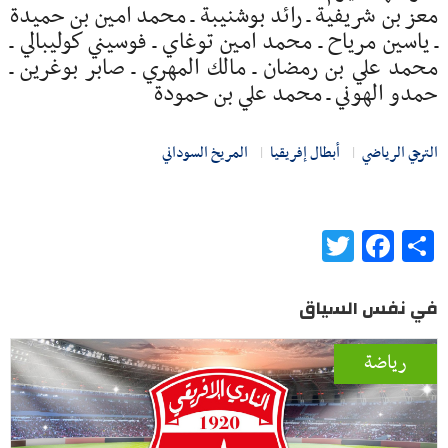
معز بن شريفية ـ رائد بوشنيبة ـ محمد امين بن حميدة
ـ ياسين مرياح ـ محمد امين توغاي ـ فوسيني كوليبالي ـ
محمد علي بن رمضان ـ مالك المهري ـ صابر بوغرين ـ
حمدو الهوني ـ محمد علي بن حمودة
الترجي الرياضي
أبطال إفريقيا
المريخ السوداني
Twitter
Facebook
Share
في نفس السياق
رياضة