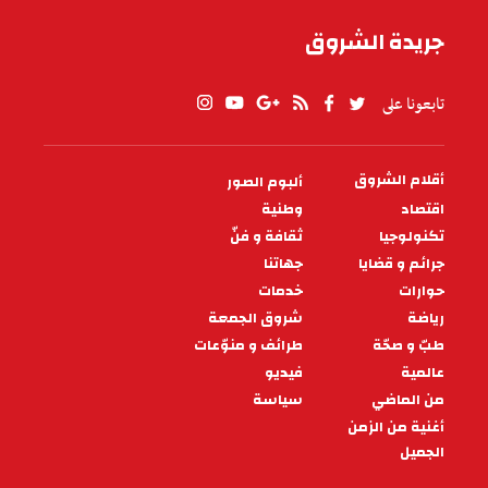
جريدة الشروق
تابعونا على
أقلام الشروق
ألبوم الصور
PIED
DE
اقتصاد
وطنية
PAGE
تكنولوجيا
ثقافة و فنّ
جرائم و قضايا
جهاتنا
حوارات
خدمات
رياضة
شروق الجمعة
طبّ و صحّة
طرائف و منوّعات
عالمية
فيديو
من الماضي
سياسة
أغنية من الزمن
الجميل