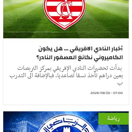
أخبار النادي الافريقي ... هل يكون
الكاميروني نكانغ العصفور النادر؟
بدأت تحضيرات النادي الإفريقي بمركز التربصات
بعين دراهم تأخذ نسقا تصاعديا، فبالإضافة الى التدرب
ب
07:00 - 2026/08/10
رياضة