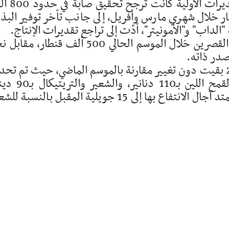
وفي ما يتعلق بالإنتاج، كشف الأزهري أن التقدير
ار خلال شهري مارس وأفريل، إلى جانب تأخر توفير البذ
ب" و"الأمونيتر"، أدّت إلى تراجع تقديرات الإنتاج.
ومن المنتظر أن تتجاوز صابة الحبوب بولاية القصرين خلال الموسم الحالي 500 ألف قنطار،
وأشار إلى أن أسعار قبول الحبوب لموسم 2026 بقيت دون تغيير مقارنة بالموسم الماضي، حيث تم ت
سعر القمح الصلب بـ140 دينارا للقنطار، والقمح اللين بـ110 دن
للقنطار، باحتساب منح التسليم السريع التي تمتد آجال الانتفاع بها إلى 15 جويلية المقبل بالنسب