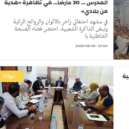
المحرس ... 30 عارضًا... في تظاهرة «هدية
من بلادي»
في مشهد احتفالي زاخر بالألوان والروائح الزكية
ونبض الذاكرة الشعبية، احتضن فضاء الفسحة
الشاطئية با
07:00 - 2026/08/09
ية
جهاتنا