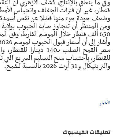
قنطار، غير أن فترات الجفاف وانحباس الأمط
وضعف جودة جزء منها فضلا عن نقص أسمدة "الدا
650 ألف قنطار خلال الموسم الفارط، وفق المصدر ذاته.
والتريتيكال و31 أوت 2026 بالنسبة للقمح.
الأخبار
تعليقات الفيسبوك