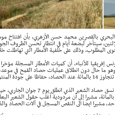
 البحري بالقصرين محمد حسن الأزهري، بأن افتتاح مو
إثنين، سيتأخر لبضعة أيام في انتظار تحسن الظروف الجو
وى المطلوب، وذلك على خلفية الأمطار التي تهاطلت خل
 إفريقيا للأنباء، أن كميات الأمطار المسجلة مؤخرا 
 وحيدرة تجاوزت 20 مليمترا، وهو ما حال دون انطلاق عمليات حصاد القمح في موعد
مبرزا أن نسبة الرطوبة بالمحصول يجب أن لا تتجاوز 14 بالمائة عند الحصاد، حفاظا على جودة ال
وأضاف أن التساقطات الأخيرة أثرت أيضا على نسق حصاد الشعير الذي انطلق يوم 7 جوان 
م تتجاوز نسبة التقدم بالموسم بين 15 و20 بالمائة، مشيرا إلى أن مردودية أغلب حقول الشعير الب
طارا في الهكتار الواحد، مشيرا ايضا الى النقص المسجل في آلات الحصاد وا