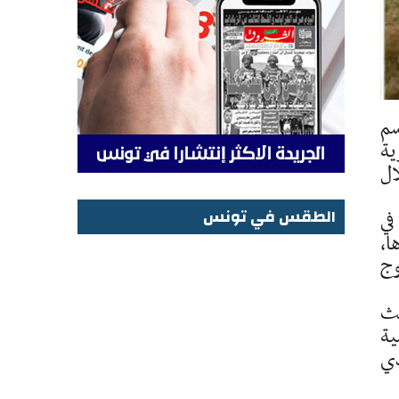
سم
ية
ال
الطقس في تونس
في
ها،
الطقس في تونس
منتوج
الجاري، حيث
علية
لذي