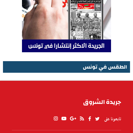
الطقس في تونس
الطقس في تونس
جريدة الشروق
تابعونا على