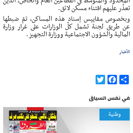
المحدود والمتوسط في القطاعين العام والخاص، الذين
تعذّر عليهم اقتناء مسكن لائق.
وبخصوص مقاييس إسناد هذه المساكن، تمّ ضبطها
عن طريق لجنة تشمل كلّ الوزارات على غرار وزارة
المالية والشؤون الاجتماعية ووزارة التجهيز.
الأخبار
Twitter
Facebook
Share
في نفس السياق
وطنية