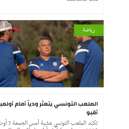
رياضة
الملعب التونسي يتعثر ودياً أمام أولمب
أقبو
تكبّد الملعب التونسي عشية أمس الج