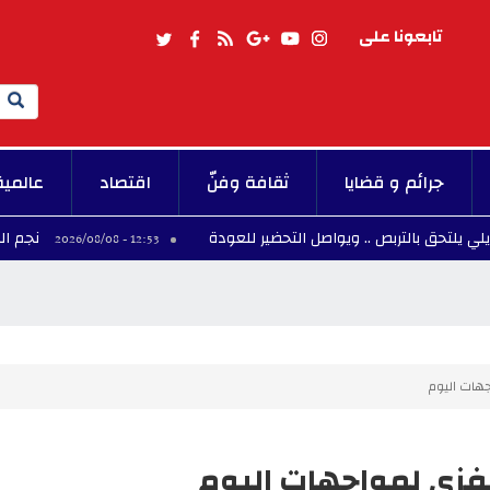
تابعونا على
Search
جرائم و قضايا
ثقافة وفنّ
اقتصاد
عالمية
تربص .. ويواصل التحضير للعودة
نجم المنتخب الوطن
12:53 - 2026/08/08
اجهات اليوم
لتلفزي لمواجهات اليوم