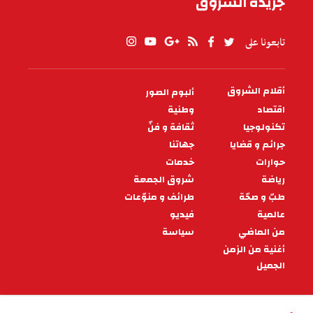
جريدة الشروق
تابعونا على
أقلام الشروق
ألبوم الصور
PIED
DE
اقتصاد
وطنية
PAGE
تكنولوجيا
ثقافة و فنّ
جرائم و قضايا
جهاتنا
حوارات
خدمات
رياضة
شروق الجمعة
طبّ و صحّة
طرائف و منوّعات
عالمية
فيديو
من الماضي
سياسة
أغنية من الزمن
الجميل