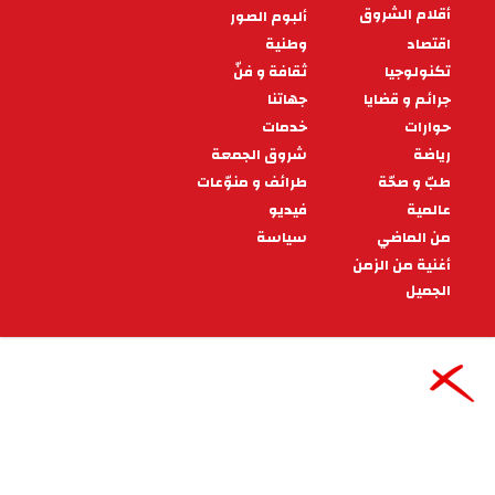
مع المتقاعدين ... الناصر قرقوبي
(مدير مركزي سابق بالمعهد
الوطني للإحصاء) بعد 43 عاما من
العمل والمسؤولية... أشعر بفخر
كبير وراحة للضمير
قفصة – الشروق:
08:34 - 2024/08/21
ثقافة و فنّ