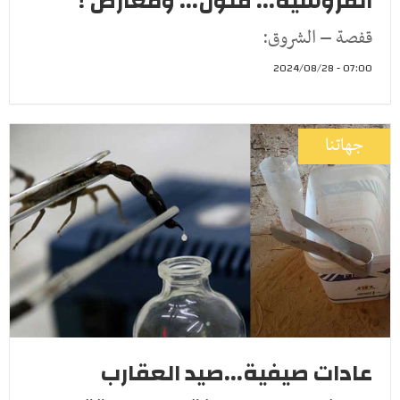
الفروسية... فنون... ومعارض !
قفصة – الشروق:
07:00 - 2024/08/28
جهاتنا
عادات صيفية...صيد العقارب