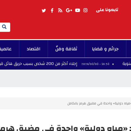
تابعونا على
Search
جرائم و قضايا
ثقافة وفنّ
اقتصاد
عالمية
إجلاء أكثر من 200 شخص بسبب حريق هائل قرب بحيرة جاردا شمال إيطاليا
16:58 - 2026/08/08
 «مياه دولية» واحدة في مضيق هرمز بالكامل
جد «مياه دولية» واحدة في مضيق هرمز