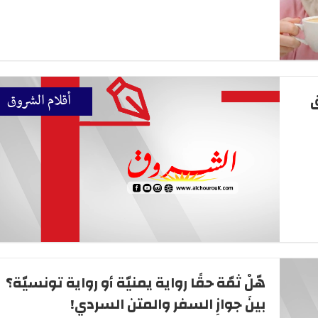
ق
أقلام الشروق
هّلْ ثمّة حقًا رواية يمنيّة أو رواية تونسيّة؟
بينَ جوازِ السفر والمتن السردي!