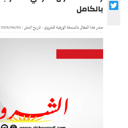
Twitter
بالكامل
صدر هذا المقال بالنسخة الورقية للشروق - تاريخ النشر : 2026/06/03