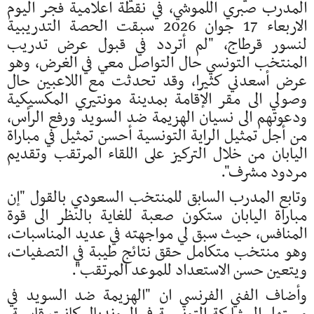
المدرب صبري اللموشي، في نقطة اعلامية فجر اليوم
الاربعاء 17 جوان 2026 سبقت الحصة التدريبية
لنسور قرطاج، "لم أتردد في قبول عرض تدريب
المنتخب التونسي حال التواصل معي في الغرض، وهو
عرض أسعدني كثيرا، وقد تحدثت مع اللاعبين حال
وصولي الى مقر الإقامة بمدينة مونتيري المكسيكية
ودعوتهم الى نسيان الهزيمة ضد السويد ورفع الرأس،
من أجل تمثيل الراية التونسية أحسن تمثيل في مباراة
اليابان من خلال التركيز على اللقاء المرتقب وتقديم
مردود مشرف".
وتابع المدرب السابق للمنتخب السعودي بالقول "إن
مباراة اليابان ستكون صعبة للغاية بالنظر الى قوة
المنافس، حيث سبق لي مواجهته في عديد المناسبات،
وهو منتخب متكامل حقق نتائج طيبة في التصفيات،
ويتعين حسن الاستعداد للموعد المرتقب".
وأضاف الفني الفرنسي ان "الهزيمة ضد السويد في