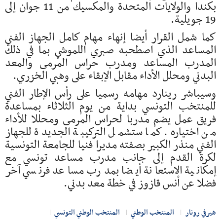
بكندا والولايات المتحدة والمكسيك من 11 جوان إلى
19 جويلية.
كما شمل القرار أيضا إنهاء مهام كامل الجهاز الفني
المساعد الذي اصطحبه صبري اللموشي بما في ذلك
المدرب المساعد ومدرب حراس المرمى والمعد
البدني ومحلل الأداء مقابل الإبقاء على وهبي الخزري.
وسيباشر رينارد مهامه رسميا على رأس الإطار الفني
للمنتخب التونسي بداية من يوم الثلاثاء بمساعدة
فريق عمل يضم مدربا لحراس المرمى ومحللا للأداء
من اختياره. كما ستشمل التركيبة الجديدة للجهاز
الفني منذر الكبير بصفته مديرا فنيا للجامعة التونسية
لكرة القدم إلى جانب مدرب مساعد تونسي مع
إمكانية الاستعانة أيضا بمدرب مساعد فرنسي آخر
فضلا عن أنس قازوز في خطة معد بدني.
هيرفي رونار
المنتخب الوطني
المنتخب الوطني التونسي