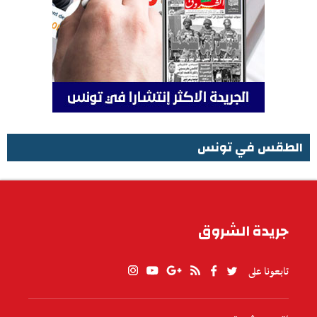
الطقس في تونس
الطقس في تونس
جريدة الشروق
تابعونا على