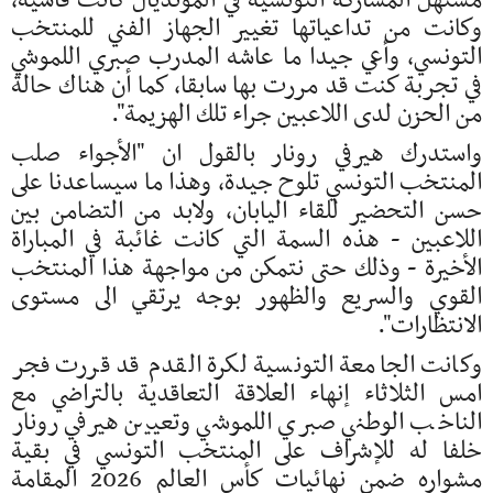
مستهل المشاركة التونسية في المونديال كانت قاسية،
وكانت من تداعياتها تغيير الجهاز الفني للمنتخب
التونسي، وأعي جيدا ما عاشه المدرب صبري اللموشي
في تجربة كنت قد مررت بها سابقا، كما أن هناك حالة
من الحزن لدى اللاعبين جراء تلك الهزيمة".
واستدرك هيرفي رونار بالقول ان "الأجواء صلب
المنتخب التونسي تلوح جيدة، وهذا ما سيساعدنا على
حسن التحضير للقاء اليابان، ولابد من التضامن بين
اللاعبين - هذه السمة التي كانت غائبة في المباراة
الأخيرة - وذلك حتى نتمكن من مواجهة هذا المنتخب
القوي والسريع والظهور بوجه يرتقي الى مستوى
الانتظارات".
وكانت الجامعة التونسية لكرة القدم قد قررت فجر
امس الثلاثاء إنهاء العلاقة التعاقدية بالتراضي مع
الناخب الوطني صبري اللموشي وتعيين هيرفي رونار
خلفا له للإشراف على المنتخب التونسي في بقية
مشواره ضمن نهائيات كأس العالم 2026 المقامة