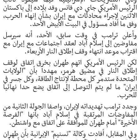
الرئيس الأمريكي جاي دي فانس وفد بلاده إلى باكستان
الاثنين لإجراء محادثات مع إيران بشأن إنهاء الحرب،
وفق ما أفاد مسؤول في البيت الأبيض الأحد.
وأعلن ترامب في وقت سابق، الأحد، أنه سيرسل
مفاوضين إلى إسلام آباد لعقد اجتماعات مع إيران مع
اقتراب موعد انتهاء وقف إطلاق النار الأربعاء.
لكن الرئيس الأمريكي اتهم طهران بخرق اتفاق لوقف
إطلاق النار في مضيق هرمز، مهددا بأن "الولايات
المتحدة ستدمر كل محطة لإنتاج الطاقة، وكل جسر في
إيران" ما لم يتم التوصل إلى اتفاق يضع حدا نهائيا
للحرب.
وجدد ترامب تهديداته لإيران، واصفا الجولة الثانية من
المفاوضات المرتقبة في إسلام آباد بأنها "الفرصة
الأخيرة" أمام طهران للموافقة على اتفاق مع واشنطن.
وفي المقابل، أفادت وكالة "تسنيم" الإيرانية بأن طهران