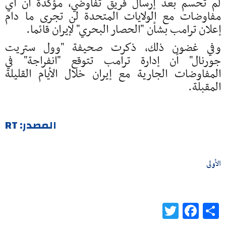
لم تحسم بعد إرسال فريق تفاوضي، مؤكدة أن أي
مفاوضات مع الولايات المتحدة لن تجرى ما دام
إعلان ترامب بشأن "الحصار البحري" لإيران قائما.
وفي غضون ذلك، ذكرت صحيفة "وول ستريت
جورنال" أن إدارة ترامب تتوقع "انفراجة" في
المفاوضات الجارية مع إيران خلال الأيام القليلة
المقبلة.
المصدر: RT
الأولى
Twitter
Facebook
Share