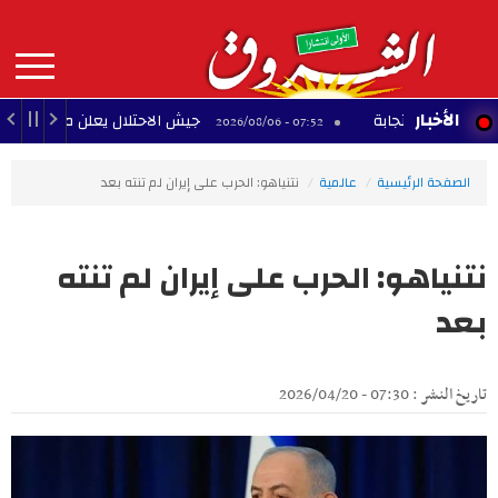
Aller
au
contenu
principal
MAIN
الأخبار
لاستجابة
جيش الاحتلال يعلن مقتل جنديين في جنو
07:52 - 2026/08/06
NAVIGATION
الصفحة الرئيسية
عالمية
نتنياهو: الحرب على إيران لم تنته بعد
نتنياهو: الحرب على إيران لم تنته
بعد
تاريخ النشر : 07:30 - 2026/04/20