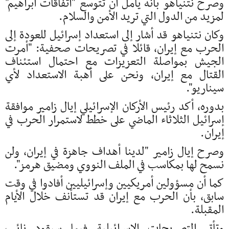
وصرح نتنياهو بأنه يأمل أن تتوسع "اتفاقات ابراهيم"
لمزيد من الدول التي تريد الأمن والسلام.
وكان نتنياهو قد أشار إلى استعداد إسرائيل للعودة إلى
الحرب مع إيران، قائلا في تصريحات صحفية: "أمرت
الجيش بمواصلة التعزيزات مع احتمال استئناف
القتال مع إيران، ونحن على أهبة الاستعداد لأي
سيناريو".
بدوره، أكد رئيس الأركان الإسرائيلي إيال زامير موافقة
إسرائيل الثلاثاء الماضي على خطط لاستمرار الحرب في
إيران.
وصرح إيال زامير "لدينا أهداف جاهزة في إيران، ولن
نسمح لها بمكاسب في الملف النووي ومضيق هرمز".
كما أن مسؤولين أمريكيين وإسرائيليين أفادوا في وقت
سابق، بأن الحرب مع إيران قد تستأنف خلال الأيام
المقبلة.
وتأتي التصريحات الإسرائيلية فيما سيقود نائب