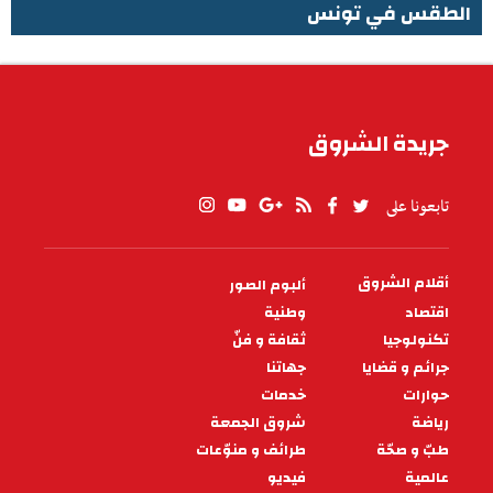
الطقس في تونس
الطقس في تونس
جريدة الشروق
تابعونا على
أقلام الشروق
ألبوم الصور
PIED
DE
اقتصاد
وطنية
PAGE
تكنولوجيا
ثقافة و فنّ
جرائم و قضايا
جهاتنا
حوارات
خدمات
رياضة
شروق الجمعة
طبّ و صحّة
طرائف و منوّعات
عالمية
فيديو