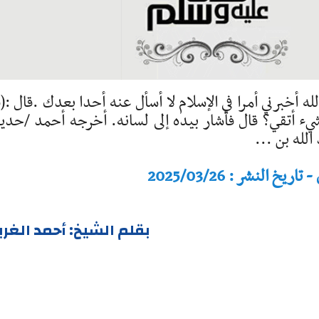
له أخبرني أمرا في الإسلام لا أسأل عنه أحدا بعدك .قال :(
 شيء أتقي؟ قال فأشار بيده إلى لسانه. أخرجه أحمد /حد
له بن ...
النشر : 2025/03/26
بقلم الشيخ: أحمد الغر