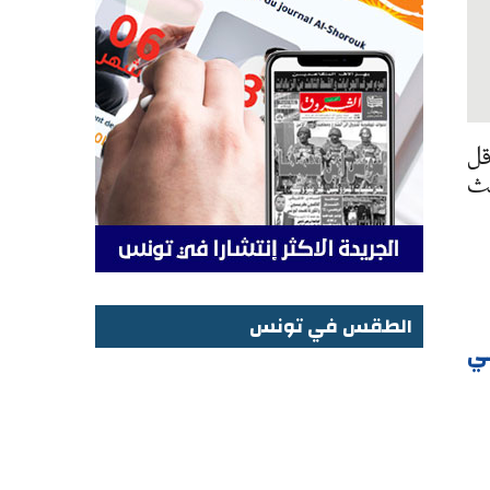
قل
يث
الطقس في تونس
بي
الطقس في تونس