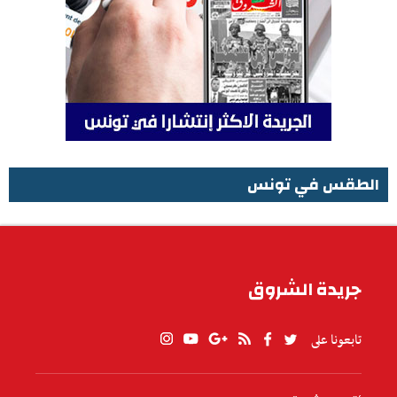
الطقس في تونس
الطقس في تونس
جريدة الشروق
تابعونا على