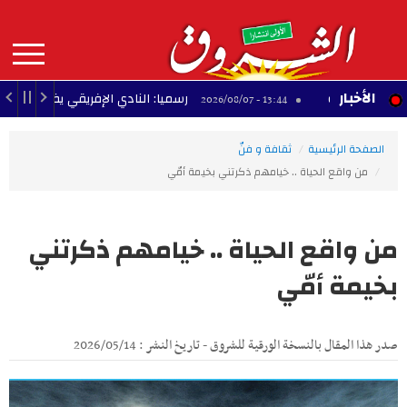
Aller
au
contenu
principal
MAIN
الأخبار
لوطنية
رسميا: النادي الإفريقي يضم المهاجم تادوس 
13:44 - 2026/08/07
NAVIGATION
الصفحة الرئيسية
ثقافة و فنّ
من واقع الحياة .. خيامهم ذكرتني بخيمة أمّي
من واقع الحياة .. خيامهم ذكرتني
بخيمة أمّي
صدر هذا المقال بالنسخة الورقية للشروق - تاريخ النشر : 2026/05/14