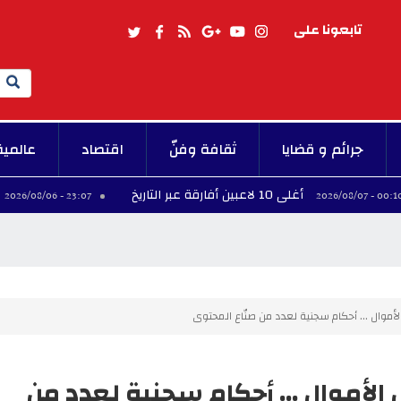
تابعونا على
Search
جرائم و قضايا
ثقافة وفنّ
اقتصاد
عالمية
أغلى 10 لاعبين أفارقة عبر التاريخ
فينيسيوس 
23:07 - 2026/08/06
موال ... أحكام سجنية لعدد من صنّاع المحتوى
الأموال ... أحكام سجنية لعدد من