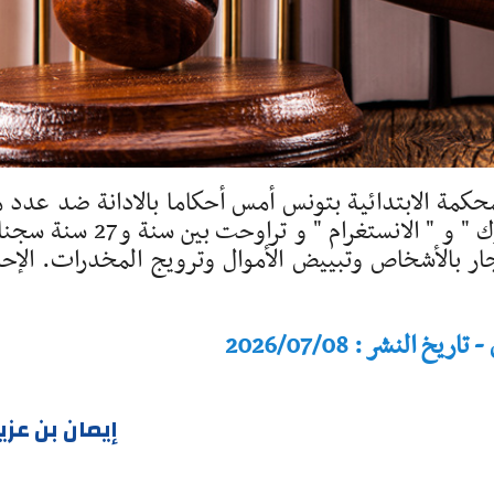
حكمة الابتدائية بتونس أمس أحكاما بالادانة ضد عدد 
صناع وصانعات محتوى على منصتي " تيك توك " و " الانستغرام " و تراوحت بين س
ار بالأشخاص وتبييض الأموال وترويج المخدرات. الإحا
النشر : 2026/07/08
إيمان بن عزي