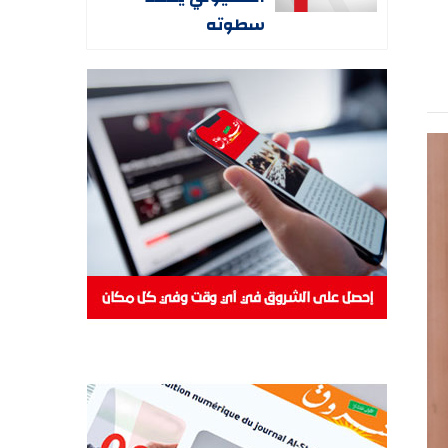
سطوته