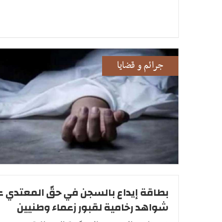
جرائم و قضايا
بطاقة إيداع بالسجن في حقّ المعتدي 
شواهد رخامية لقبور زعماء وطنيين