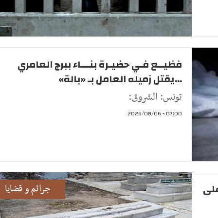
فظيــع فـي حضيـرة بنـــاء ببرج العامري
...يقتل زميله العامل بـ «بالة»
تونس: الشروق:
07:00 - 2026/08/06
على
جرائم و قضايا