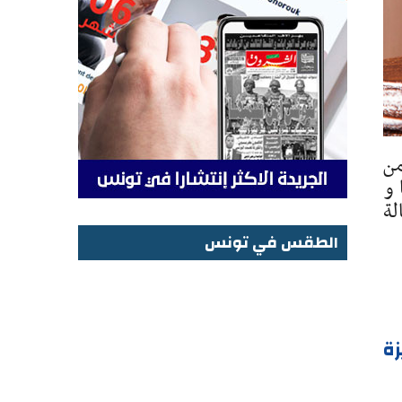
من
نة و27 سنة سجنا و
لة
الطقس في تونس
الطقس في تونس
زة