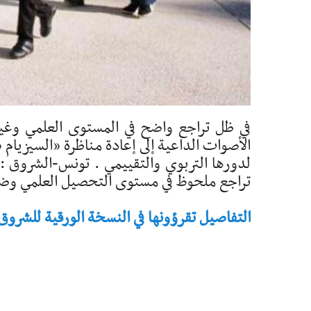
في ظل تراجع واضح في المستوى العلمي وغياب
الأصوات الداعية إلى إعادة مناظرة «السيزيام
لدورها التربوي والتقييمي . تونس-الشروق : 
تراجع ملحوظ في مستوى التحصيل العلمي وض
التفاصيل تقرؤونها في النسخة الورقية للشروق - تاريخ 