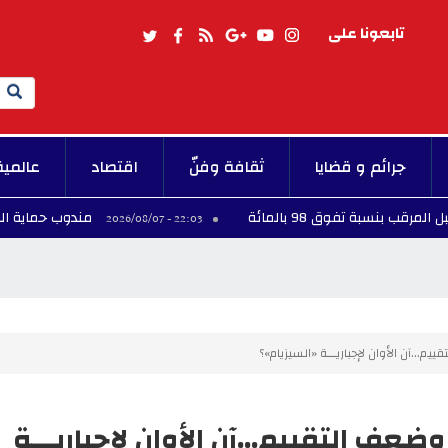
تابعونا على
Search
جرائم و قضايا
ثقافة وفنّ
اقتصاد
عالمية
وق 98 بالمائة
مندوب حماية الطفولة يحذّر
22:03 - 2026/08/07
...آن الأوان لإجباريـــة «السيزيام»؟
ف التقييم...آن الأوان لإجباريـــة