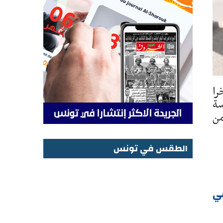
را
سة
من
الطقس في تونس
الطقس في تونس
ي