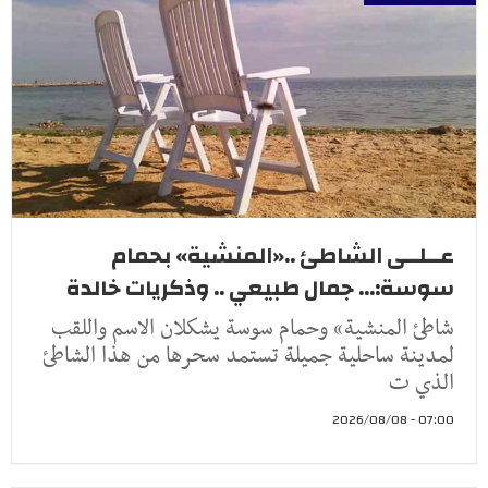
عــلــى الشاطئ ..«المنشية» بحمام
سوسة:... جمال طبيعي .. وذكريات خالدة
شاطئ المنشية» وحمام سوسة يشكلان الاسم واللقب
لمدينة ساحلية جميلة تستمد سحرها من هذا الشاطئ
الذي ت
07:00 - 2026/08/08