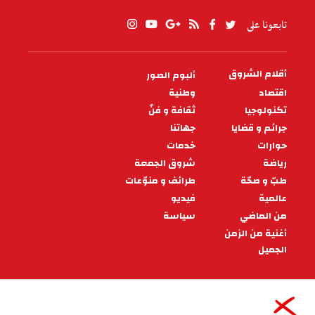
تابعونا على
أقلام الشروق
ألبوم الصور
PIED
DE
اقتصاد
وطنية
PAGE
تكنولوجيا
ثقافة و فنّ
جرائم و قضايا
جهاتنا
حوارات
خدمات
رياضة
شروق الجمعة
طبّ و صحّة
طرائف و منوّعات
عالمية
فيديو
من الماضي
سياسة
أغنية من الزمن
الجميل