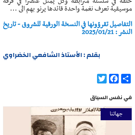
حلقة في سلسلة مترابطة وكل يمثل عنصرا في فرقة
موسيقية تعزف نغمة واحدة قائدها يرنو بهم الى ...
التفاصيل تقرؤونها في النسخة الورقية للشروق - تاريخ
النشر : 2025/01/21
بقلم : الأستاذ الشافعي الخضراوي
Twitter
Facebook
Share
في نفس السياق
جهاتنا