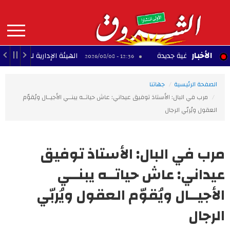
Aller
au
contenu
principal
MAIN
الأخبار
إحترافية جديدة
الهيئة الإدارية للبلديين تُعلن إضرا
12:36 - 2026/08/08
NAVIGATION
الصفحة الرئيسية
جهاتنا
مرب في البال: الأستاذ توفيق عيداني: عاش حياتــه يبنــي الأجيــال ويُقوّم
العقول ويُربّي الرجال
مرب في البال: الأستاذ توفيق
عيداني: عاش حياتــه يبنــي
الأجيــال ويُقوّم العقول ويُربّي
الرجال