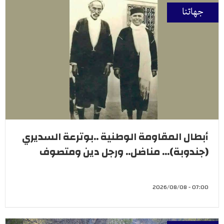
جهاتنا
أبطال المقاومة الوطنية ..بوترعة السديري
(جندوبة)... مناضل.. ورجل دين ومتصوف
07:00 - 2026/08/08