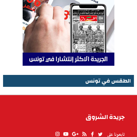
الطقس في تونس
الطقس في تونس
جريدة الشروق
تابعونا على