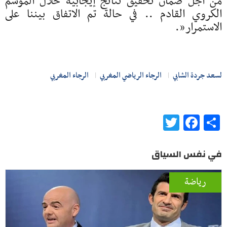
من أجل ضمان تحقيق نتائج إيجابية خلال الموسم
الكروي القادم .. في حالة تم الاتفاق بيننا على
الاستمرار”.
لسعد جردة الشابي
الرجاء الرياضي المغربي
الرجاء المغربي
Twitter
Facebook
Share
في نفس السياق
رياضة