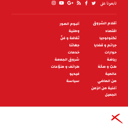
تابعونا على
أقلام الشروق
ألبوم الصور
PIED
DE
اقتصاد
وطنية
PAGE
تكنولوجيا
ثقافة و فنّ
جرائم و قضايا
جهاتنا
حوارات
خدمات
رياضة
شروق الجمعة
طبّ و صحّة
طرائف و منوّعات
عالمية
فيديو
من الماضي
سياسة
أغنية من الزمن
الجميل