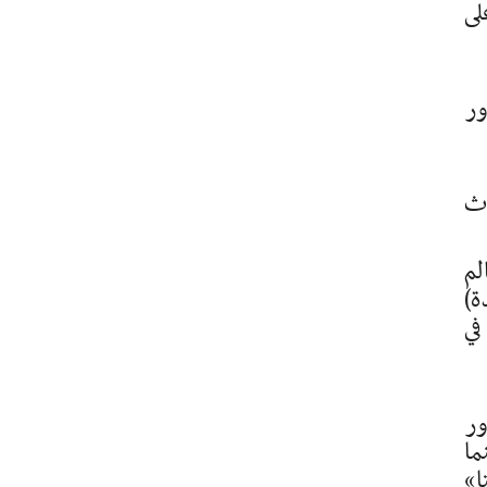
يدل على
 بدور
اث
لم
واحدة)
في
ور
ما
ا»