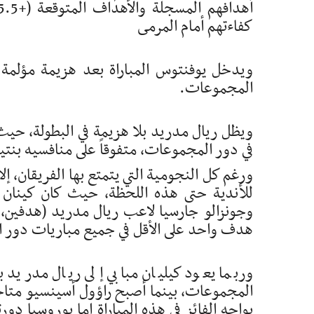
كفاءتهم أمام المرمى
المجموعات.
ويظل ريال مدريد بلا هزيمة في البطولة، حيث ت
في دور المجموعات، متفوقاً على منافسيه بنتيجة 7-
ورغم كل النجومية التي يتمتع بها الفريقان، إلا 
وجونزالو جارسيا لاعب ريال مدريد (هدفين، ت
هدف واحد على الأقل في جميع مباريات دور 
وربما يعود كيليان مبابي إلى ريال مدريد ب
المجموعات، بينما أصبح راؤول أسينسيو متاحاً
يواجه الفائز في هذه المباراة إما بوروسيا دور