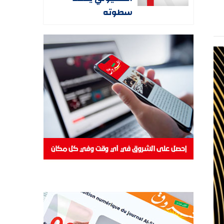
سطوته