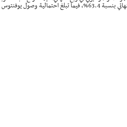
للإحصاأت فوز ريال مدريد والعبور إلى ربع النهائي بنسبة 63.4%، فيما تبلغ احتمالية وصول يوفنت