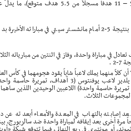
أهدافهم المسجلة والأهداف المتوقعة (+5.5 – 11 هدفاً مسجلاً من 5.5 هدف متوقع)، ما 
ويدخل يوفنتوس المباراة بعد هزيمة مؤلمة بنتيجة 5-2 أمام مانشستر سيتي في مباراته الأخيرة
عادل في مباراة واحدة، وفاز في اثنتين من مبارياته الثل
2 .
أن كلاً منهما يملك لاعباً شاباً يقود هجومهما في كأس العا
للأندية حتى هذه اللحظة، حيث كان كينان يلديز لاعب يوفنتوس (3 أهداف، تمريرة حاسمة 
مريرة حاسمة واحدة) اللاعبين الوحيدين اللذين ساهما 
المجموعات الثلاث.
عد إصابته بالتهاب في المعدة والأمعاء أبعدته عن د
 مرة أخرى بعد إيقافه لمباراة واحدة ضد سالزبورج، بين
تموند، أو مونتيري في ربع النهائي، فيما تتوقع شبكة «أوبت