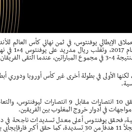
ملاق الإيطالي يوفنتوس، في ثمن نهائي كأس العالم للأند
2025، في إعادة لنهائي دوري أبطال أوروبا عام 2017، وتغلب ريال مدر
دوري أبطال أوروبا 2017، قبل أن يفوز أيضاً بنتيجة 4-3 في مجموع المباراتين، عندما التقى الفريق
هة عدد 22 بين الفريقين، لكنها الأولى في بطولة أخرى غير كأس أوروبا ودوري أب
سية.
ويتفوق ريال مدريد بفارق ضئيل، حيث حقق 10 انتصارات مقابل 9 انتصارات ليوفنتوس، وا
الية، فحقق يوفنتوس أعلى معدل تسديدات ناجحة في د
المجموعات بكأس العالم للأندية (37%)، مسجلاً 11 هدفاً من 30 تسديدة، كما حقق أكبر فارقإيجا