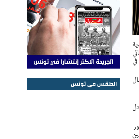
ية
يد على يوفنتوس 4ء1 في نهائي
ان في
طال
الطقس في تونس
الطقس في تونس
لتعادل
ور
بي بين