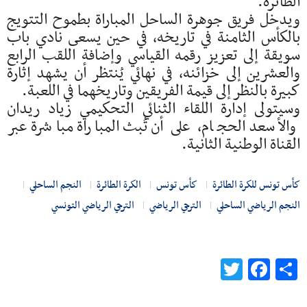
الطائرة.
ويدخل فريق جوهرة الساحل المباراة بطموح التتويج
بالكأس الثامنة في تاريخه، في حين يسعى نادي باب
سويقة إلى تعزيز رقمه القياسي وإضافة اللقب الرابع
والعشرين إلى خزائنه، في نهائي يُنتظر أن يشهد إثارة
كبيرة بالنظر إلى قيمة الفريقين وتاريخهما في اللعبة.
وسيتولى إدارة اللقاء الثنائي التحكيمي زياد ريدان
والأسعد الحجام، على أن تُبث المباراة مباشرة عبر
القناة الوطنية الثانية.
كأس تونس للكرة الطائرة
كأس تونس
الكرة الطائرة
النجم الساحلي
النجم الرياضي الساحلي
الترجي الرياضي
الترجي الرياضي التونسي
Twitter
Facebook
Share