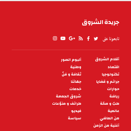
جريدة الشروق
تابعونا على
أقلام الشروق
ألبوم الصور
PIED
DE
اقتصاد
وطنية
PAGE
تكنولوجيا
ثقافة و فنّ
جرائم و قضايا
جهاتنا
حوارات
خدمات
رياضة
شروق الجمعة
طبّ و صحّة
طرائف و منوّعات
عالمية
فيديو
من الماضي
سياسة
أغنية من الزمن