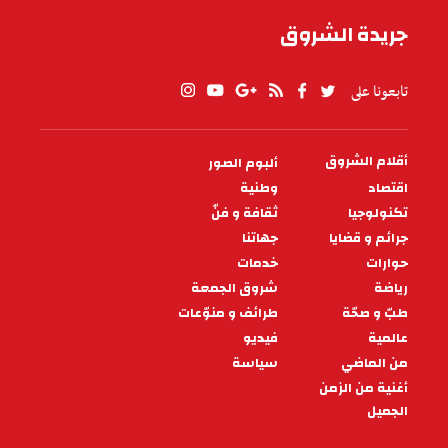
جريدة الشروق
تابعونا على
أقلام الشروق
ألبوم الصور
PIED
DE
اقتصاد
وطنية
PAGE
تكنولوجيا
ثقافة و فنّ
جرائم و قضايا
جهاتنا
حوارات
خدمات
رياضة
شروق الجمعة
طبّ و صحّة
طرائف و منوّعات
عالمية
فيديو
من الماضي
سياسة
أغنية من الزمن
الجميل