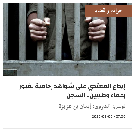
جرائم و قضايا
إيداع المعتدي على شواهد رخامية لقبور
زعماء وطنيين.. السجن
تونس: الشروق: إيمان بن عزيزة
07:00 - 2026/08/06