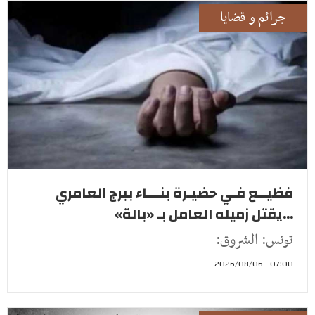
جرائم و قضايا
فظيــع فـي حضيـرة بنـــاء ببرج العامري
...يقتل زميله العامل بـ «بالة»
تونس: الشروق:
07:00 - 2026/08/06