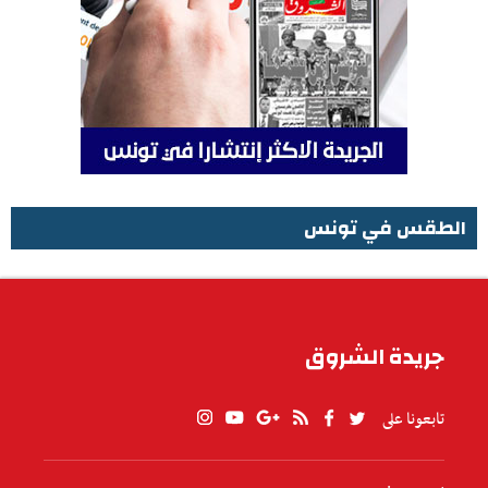
الطقس في تونس
الطقس في تونس
جريدة الشروق
تابعونا على