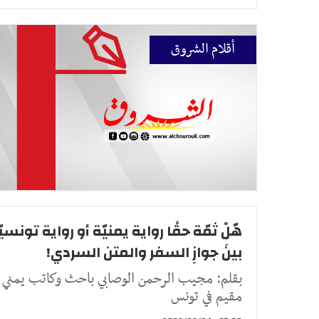
أقلام الشروق
هّلْ ثمّة حقًا رواية يمنيّة أو رواية تونسي
بينَ جوازِ السفر والمتن السردي!
بقلم: مجيب الرحمن الوصابي باحث وكاتب يمني
مقيم في تونس