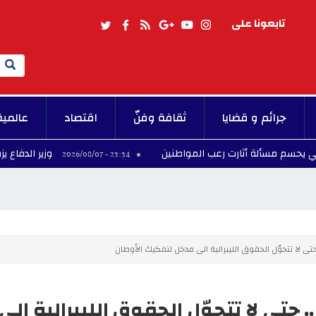
تابعونا على
Search
جرائم و قضايا
ثقافة وفنّ
اقتصاد
عالمية
مسألة أثارت رعب المواطنين
وزير الدفاع يزور المر
23:34 - 2026/08/07
تى لا تتحوّل الحقوق الليبرالية الى مدخل لتفكيك الأوطان
حتى لا تتحوّل الحقوق الليبرالية الى