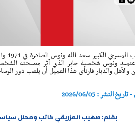
في مسرحية مغامرة رأس المملوك جابر للكاتب المسرحي ال
ر أحداثها حول سقوط بغداد في 1258 اعتمىد ونوس شخصية جابر الذي آثر مصلحته الشخ
ن والأهل والديار فارتأى هذا العميل أن يلعب دور الوسا
النشر : 2026/06/05
بقلم: صهيب المزريقي كاتب ومحلل سياس