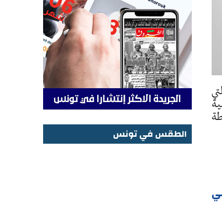
كبير سعد الله ونوس الصادرة في 1971 والتي
صية
طة
الطقس في تونس
الطقس في تونس
ي