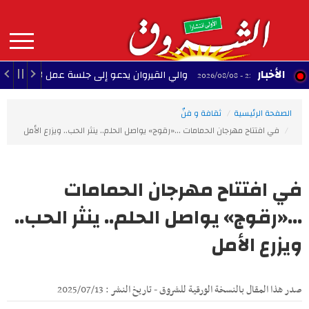
Aller
au
contenu
principal
MAIN
الأخبار
والي القيروان يدعو إلى جلسة عمل لإنقاذ الشبيبة
22:35 - 2026/08/08
NAVIGATION
الصفحة الرئيسية
ثقافة و فنّ
في افتتاح مهرجان الحمامات ...«رقوج» يواصل الحلم.. ينثر الحب.. ويزرع الأمل
في افتتاح مهرجان الحمامات
...«رقوج» يواصل الحلم.. ينثر الحب..
ويزرع الأمل
صدر هذا المقال بالنسخة الورقية للشروق - تاريخ النشر : 2025/07/13