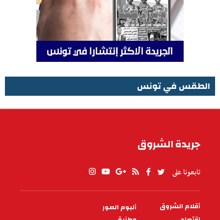
الطقس في تونس
الطقس في تونس
جريدة الشروق
تابعونا على
أقلام الشروق
ألبوم الصور
PIED
DE
اقتصاد
وطنية