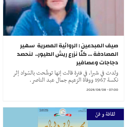
صيف المبدعين : الروائية المصرية سهير
المصادفة ... كنّا نزرع ريش الطيور.. لنحصد
دجاجات وعصافير
ولدت في شبرا، في فترة قالت إنها توشّحت بالسّواد إثر
نكسة 1967 ووفاة الزعيم جمال عبد الناصر.
07:00 - 2026/08/08
ثقافة و فنّ