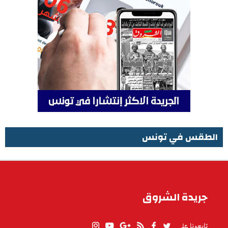
الطقس في تونس
الطقس في تونس
جريدة الشروق
تابعونا على