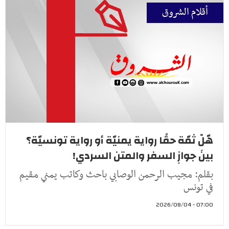
أقلام الشروق
هّلْ ثمّة حقًا رواية يمنيّة أو رواية تونسيّة؟
بينَ جوازِ السفر والمتن السردي!
بقلم: مجيب الرحمن الوصابي باحث وكاتب يمني مقيم
في تونس
07:00 - 2026/08/04