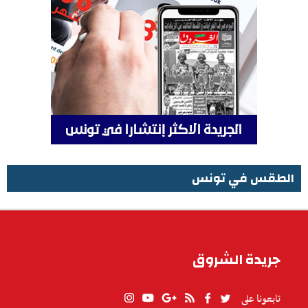
الطقس في تونس
الطقس في تونس
جريدة الشروق
تابعونا على