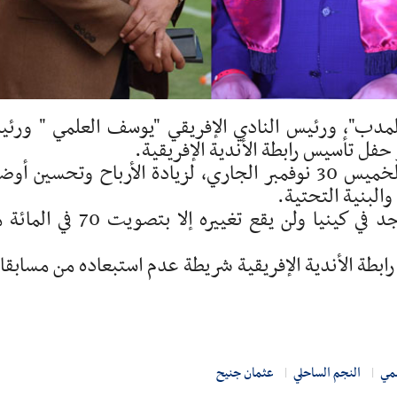
لمدب"، ورئيس النادي الإفريقي "يوسف العلمي " ورئ
فل تأسيس رابطة الأندية الإفريقية.
وستطلق رابطة الأندية الإفريقية رسميا غدا الخميس 30 نوفمبر الجاري، لزيادة الأرباح وتحسين 
والبنية التحتية.
ويشار إلى أن مقر رابطة الأندية الإفريقية يوجد في كينيا ولن يقع تغييره إلا بتصو
ا منخرطا في رابطة الأندية الإفريقية شريطة عدم استبعاده من مسابق
مي
النجم الساحلي
عثمان جنيح