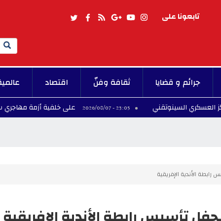
تابعونا على
Search
جرائم و قضايا
ثقافة وفنّ
اقتصاد
عالمية
السينوتقني
على خلفية أزمة مهاجري سبتة.. إسبانيا ت
23:05 - 2026/08/07
رابطة الأندية الإفريقية
فل تأسيس رابطة الأندية الإفريقية