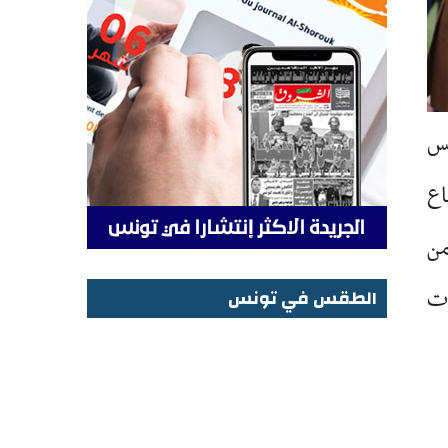
يس
أوضاع
يت 70 في المائة من
ات
الطقس في تونس
الطقس في تونس