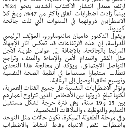
ارتفع معدل انتشار الاكتئاب الشديد بنحو 24%،
بينما زادت اضطرابات القلق بأكثر من 47%، وبلغ كلا
الاضطرابين ذروتهما في السنوات التي تلت جائحة
كورونا.
ويقول الدكتور داميان سانتوماورو، المؤلف الرئيسي
للدراسة، إن هذه الارتفاعات قد تعكس آثار الإجهاد
المرتبط بالجائحة، بالإضافة إلى عوامل طويلة الأجل
مثل الفقر وانعدام الأمن والإساءة والعنف وتراجع
التواصل الاجتماعي. ويؤكد أن معالجة هذا التحدي
تتطلب استثمارا مستداما في أنظمة الصحة النفسية
وتوسيع نطاق الوصول إلى الرعاية.
وتؤثر الاضطرابات النفسية على جميع الفئات العمرية،
لكنها تبلغ ذروتها بين الأشخاص الذين تتراوح أعمارهم
بين 15 و19 سنة، وهي فترة حرجة تشكل مستقبل
التعليم والتوظيف والعلاقات الشخصية.
وفي مرحلة الطفولة المبكرة، تكون حالات مثل التوحد
واضطراب نقص الانتباه وفرط النشاط والاضطراب