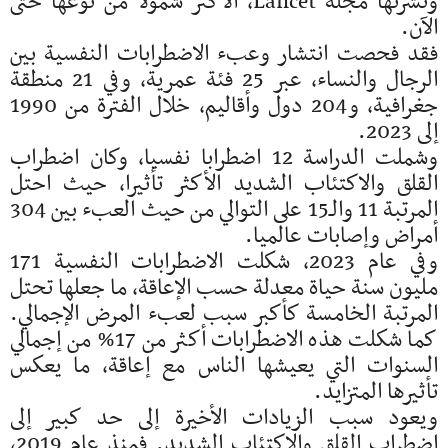
ونشرتها مجلة Lancet، الأكثر شمولا من نوعها حتى
الآن.
فقد فحصت انتشار وعبء الاضطرابات النفسية بين
الرجال والنساء، عبر 25 فئة عمرية، وفي 21 منطقة
جغرافية، و204 دول وأقاليم، خلال الفترة من 1990
إلى 2023.
وشملت الدراسة 12 اضطرابا نفسيا، وكان اضطراب
القلق والاكتئاب الشديد الأكثر تأثيرا، حيث احتل
المرتبة 11 والـ15 على التوالي من حيث العبء بين 304
أمراض وإصابات عالميا.
وفي عام 2023، شكلت الاضطرابات النفسية 171
مليون سنة حياة معدلة حسب الإعاقة، ما جعلها تحتل
المرتبة الخامسة كأكبر سبب لعبء المرض الإجمالي.
كما شكلت هذه الاضطرابات أكثر من 17% من إجمالي
السنوات التي يعيشها الناس مع إعاقة، ما يعكس
تأثيرها المتزايد.
ويعود سبب الزيادات الأخيرة إلى حد كبير إلى
اضطراب القلق والاكتئاب الشديد. فمنذ عام 2019،