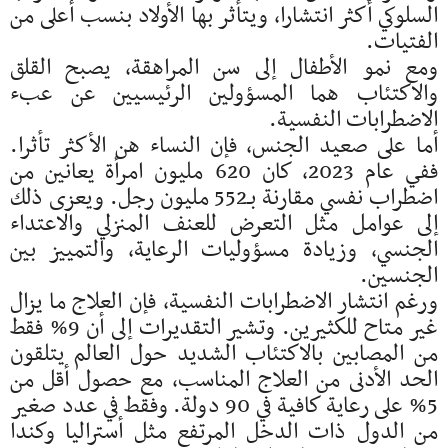
السلوكي أكثر انتشارا، ويتأثر بها الأولاد بنسب أعلى من
الفتيات.
ومع نمو الأطفال إلى سن المراهقة، يصبح القلق
والاكتئاب هما المسؤولين الرئيسيين عن عبء
الاضطرابات النفسية.
أما على صعيد الجنس، فإن النساء هن الأكثر تأثرا.
ففي عام 2023، كان 620 مليون امرأة يعانين من
اضطراب نفسي مقارنة بـ552 مليون رجل. ويعزى ذلك
إلى عوامل مثل التعرض للعنف المنزلي والاعتداء
الجنسي، وزيادة مسؤوليات الرعاية، والتمييز بين
الجنسين.
ورغم انتشار الاضطرابات النفسية، فإن العلاج ما يزال
غير متاح للكثيرين. وتشير التقديرات إلى أن 9% فقط
من المصابين بالاكتئاب الشديد حول العالم يتلقون
الحد الأدنى من العلاج المناسب، مع حصول أقل من
5% على رعاية كافية في 90 دولة. وفقط في عدد صغير
من الدول ذات الدخل المرتفع مثل أستراليا وكندا