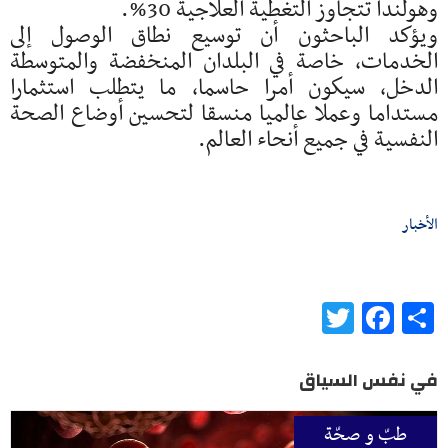
وهولندا تتجاوز التغطية العلاجية 30%.
ويؤكد الباحثون أن توسيع نطاق الوصول إلى
الخدمات، خاصة في البلدان المنخفضة والمتوسطة
الدخل، سيكون أمرا حاسما، ما يتطلب استثمارا
مستداما وعملا عالميا منسقا لتحسين أوضاع الصحة
النفسية في جميع أنحاء العالم.
الأخبار
Twitter
Facebook
Share
في نفس السياق
طبّ و صحّة