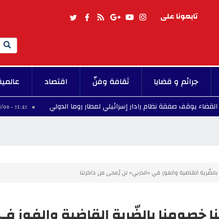
تابعونا على
Search
جرائم و قضايا
ثقافة وفنّ
اقتصاد
عالمية
ف صفقة نظام رادار إسرائيلي لمطار روما الدولي
برشل
21:42 - 2026/08/06
الضّربة القاضية والفوز في «الدربي» لن يُمحى من ذاكرتنا
ا خصومنا بالضّربة القاضية والفوز ف