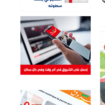
سطوته