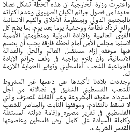
واعتبرت وزارة الخارجية ان هذه الخطة تشكل فصلا
جديدا من فصول جرائم الكيان الصهيوني وعدم اكتراثه
بالمجتمع الدولي وبمنظومة الأخلاق والقيم الانسانية
والتي تزداد فظاعة ووحشية يوما بعد يوم، بما يضع كل
القوى العالمية والإرادة الدولية ومنظومتها الأممية
لاسيّما مجلس الأمن أمام لحظة فارقة يجب أن يحسم
فيها موقفه إزاء مستقبل العالم والحقّ والعدالة
الانسانية، وأن يلتزم بواجبه في وقف جرائم الإبادة
الجماعية للشعب الفلسطيني وتوفير الحماية اللازمة
له.
وجددت بلادنا تأكيدها على دعمها غير المشروط
للشعب الفلسطيني الشقيق في نضالاته من أجل
استرداد حقوقه المشروعة وغير القابلة للتصرّف والتي
لا تسقط بالتقادم، وموقفها الثابت والمناصر للشعب
الفلسطيني في تقرير مصيره وإقامة دولته المستقلّة
وكاملة السيادة على كامل أرض فلسطين وعاصمتها
القدس الشريف.