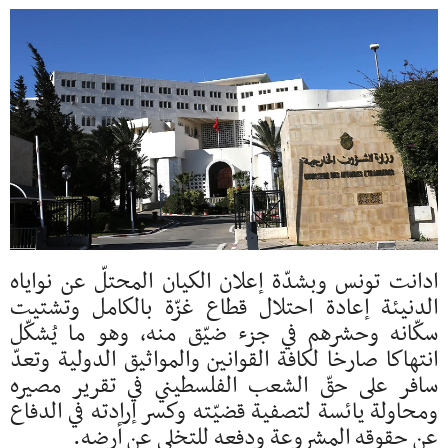
ادانت تونس وبشدّة إعلان الكيان المحتلّ عن نواياه
الدنيئة إعادة احتلال قطاع غزّة بالكامل وتشتيت
سكّانه وحشرهم في جزء ضيّق منه، وهو ما يُشكّل
انتهاكا صارخا لكافة القوانين والمواثيق الدولية وتعدّ
سافر على حقّ الشعب الفلسطيني في تقرير مصيره
ومحاولة يائسة لتصفية قضيّته وكسر إرادته في الدفاع
عن حقوقه المشروعة ودفعه للتخلي عن أرضه.