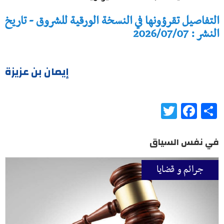
التفاصيل تقرؤونها في النسخة الورقية للشروق - تاريخ
النشر : 2026/07/07
إيمان بن عزيزة
Twitter
Facebook
Share
في نفس السياق
جرائم و قضايا