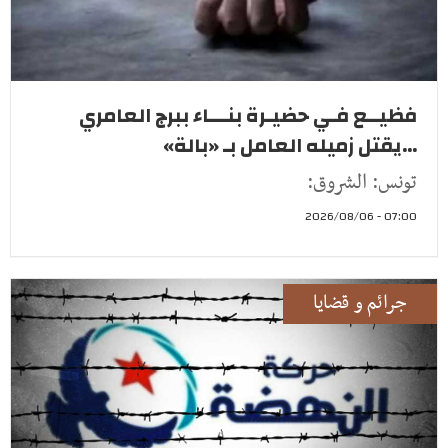
فظيــع فـي حضيـرة بنـــاء ببرج العامري
...يقتل زميله العامل بـ «بالة»
تونس: الشروق:
07:00 - 2026/08/06
جرائم و قضايا