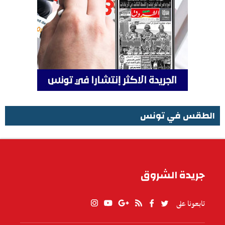
الطقس في تونس
الطقس في تونس
جريدة الشروق
تابعونا على