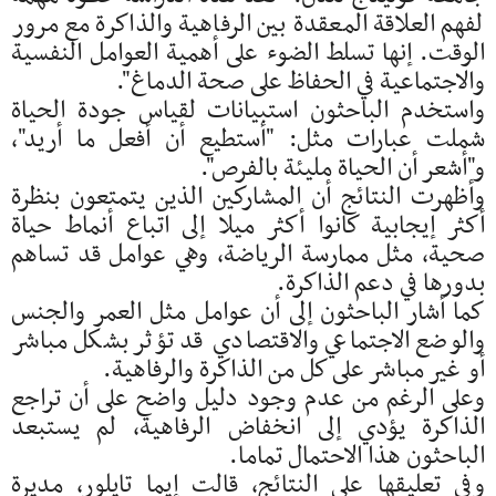
لفهم العلاقة المعقدة بين الرفاهية والذاكرة مع مرور
الوقت. إنها تسلط الضوء على أهمية العوامل النفسية
والاجتماعية في الحفاظ على صحة الدماغ".
واستخدم الباحثون استبيانات لقياس جودة الحياة
شملت عبارات مثل: "أستطيع أن أفعل ما أريد"،
و"أشعر أن الحياة مليئة بالفرص".
وأظهرت النتائج أن المشاركين الذين يتمتعون بنظرة
أكثر إيجابية كانوا أكثر ميلا إلى اتباع أنماط حياة
صحية، مثل ممارسة الرياضة، وهي عوامل قد تساهم
بدورها في دعم الذاكرة.
كما أشار الباحثون إلى أن عوامل مثل العمر والجنس
والوضع الاجتماعي والاقتصادي قد تؤثر بشكل مباشر
أو غير مباشر على كل من الذاكرة والرفاهية.
وعلى الرغم من عدم وجود دليل واضح على أن تراجع
الذاكرة يؤدي إلى انخفاض الرفاهية، لم يستبعد
الباحثون هذا الاحتمال تماما.
وفي تعليقها على النتائج، قالت إيما تايلور، مديرة