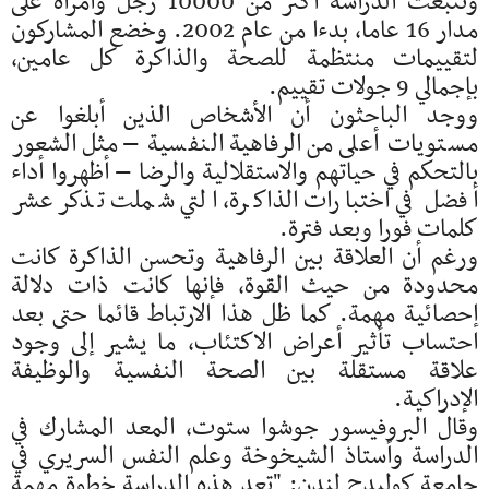
وتتبعت الدراسة أكثر من 10000 رجل وامرأة على
مدار 16 عاما، بدءا من عام 2002. وخضع المشاركون
لتقييمات منتظمة للصحة والذاكرة كل عامين،
بإجمالي 9 جولات تقييم.
ووجد الباحثون أن الأشخاص الذين أبلغوا عن
مستويات أعلى من الرفاهية النفسية – مثل الشعور
بالتحكم في حياتهم والاستقلالية والرضا – أظهروا أداء
أفضل في اختبارات الذاكرة، التي شملت تذكر عشر
كلمات فورا وبعد فترة.
ورغم أن العلاقة بين الرفاهية وتحسن الذاكرة كانت
محدودة من حيث القوة، فإنها كانت ذات دلالة
إحصائية مهمة. كما ظل هذا الارتباط قائما حتى بعد
احتساب تأثير أعراض الاكتئاب، ما يشير إلى وجود
علاقة مستقلة بين الصحة النفسية والوظيفة
الإدراكية.
وقال البروفيسور جوشوا ستوت، المعد المشارك في
الدراسة وأستاذ الشيخوخة وعلم النفس السريري في
جامعة كوليدج لندن: "تعد هذه الدراسة خطوة مهمة