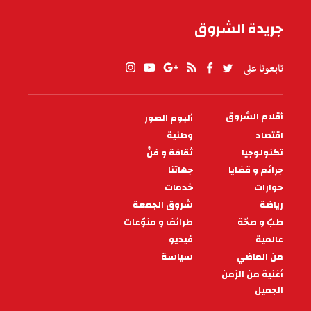
جريدة الشروق
تابعونا على
أقلام الشروق
ألبوم الصور
PIED
DE
اقتصاد
وطنية
PAGE
تكنولوجيا
ثقافة و فنّ
جرائم و قضايا
جهاتنا
حوارات
خدمات
رياضة
شروق الجمعة
طبّ و صحّة
طرائف و منوّعات
عالمية
فيديو
من الماضي
سياسة
أغنية من الزمن
الجميل