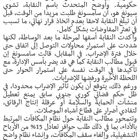
حكومية. وأوضح المتحدث باسم النقابة، تشوي
سيونغ هو، أن سامسونغ طلبت مزيدا من الوقت، قبل
أن تبلغ النقابة لاحقا بعدم اتخاذ قرار نهائي، ما تسبب
في تعثر المفاوضات بشكل كامل.
وأكدت النقابة أسفها لمرحلة ما بعد الوساطة، لكنها
شددت على استمرار محاولات التوصل إلى اتفاق حتى
خلال فترة الإضراب. في المقابل، قالت سامسونغ إن
قبول مطالب النقابة كما هي قد يضر بأسس الإدارة، مع
تأكيدها في الوقت نفسه على استمرار الحوار حتى
اللحظة الأخيرة ورفضها للإضرابات.
ورغم ذلك، يتوقع أن يكون تأثير الإضراب محدودا، في
ظل حكم قضائي كوري جنوبي سابق يمنع تعطيل
منشآت الحماية والسلامة أو عرقلة إنتاج الرقائق،
لتفادي أضرار على قطاع أشباه الموصلات.
وتتمحور مطالب النقابة حول نظام المكافآت المرتبط
بالأداء، بما في ذلك طلب حوافز تعادل 15% من الأرباح
التشغيلية، وإلغاء سقف المكافآت، وإنشاء نظام واضح