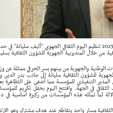
شهدت ولاية سليانة يوم الثلاثاء 02 ديسمبر 2025 تنظيم اليوم الثقافي الجهوي "أليف سليانة" في
فية من خلال المندوبية الجهوية للشؤون الثقافية بسليا
ت الوطنية والجهوية من بينهم يسر الحزقي ممثلة عن وزا
جهوية للشؤون الثقافية سليانة إلى جانب بدر الدين وا
لمدير التنفيذي للمؤسسة مما أضفى على التظاهرة بعد
الثقافي في الجهة. وافتتح اليوم بحفل تكريم للمؤسس
لالة لما تمثّله هذه المؤسسات من ركيزة أساسية في د
 والثقافية مسار واحد يتقاطع عند هدف مشترك وهو الارتق