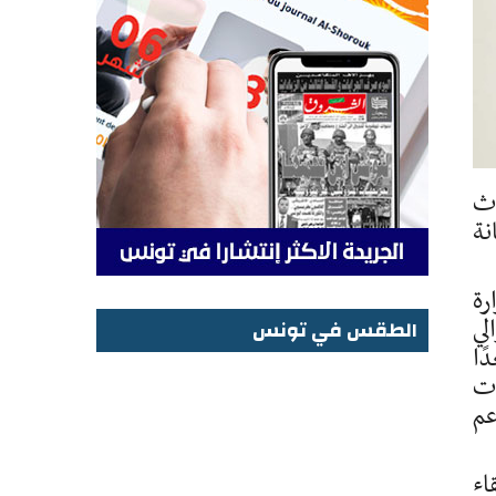
 حدث
نة
رة
لي
الطقس في تونس
ًا
الطقس في تونس
ات
عم
اء