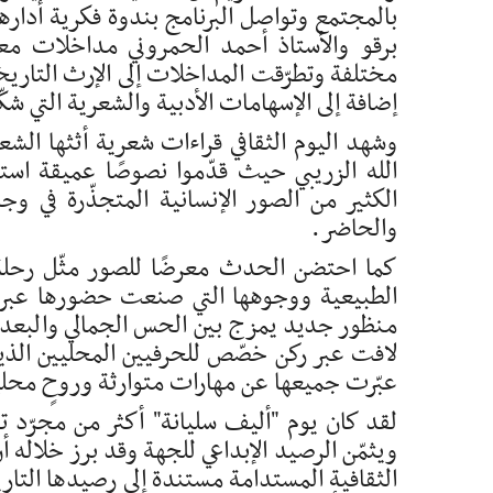
بالمجتمع وتواصل البرنامج بندوة فكرية أدارها
برقو والأستاذ أحمد الحمروني مداخلات معمّ
مختلفة وتطرّقت المداخلات إلى الإرث التاريخ
إضافة إلى الإسهامات الأدبية والشعرية التي شك
وشهد اليوم الثقافي قراءات شعرية أثثها ال
الله الزريبي حيث قدّموا نصوصًا عميقة است
الكثير من الصور الإنسانية المتجذّرة في وج
والحاضر.
كما احتضن الحدث معرضًا للصور مثّل رحلة ب
الطبيعية ووجوهها التي صنعت حضورها عبر 
منظور جديد يمزج بين الحس الجمالي والبعد 
لافت عبر ركن خصّص للحرفيين المحليين ا
عبّرت جميعها عن مهارات متوارثة وروحٍ محلية
لقد كان يوم "أليف سليانة" أكثر من مجرّد تظا
ويثمّن الرصيد الإبداعي للجهة وقد برز خلاله أ
الثقافية المستدامة مستندة إلى رصيدها التاري