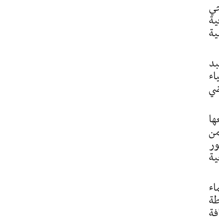
جي
ية
ية
بد
اء
ضي
ها
من
ور
ية
اء
طة
فة