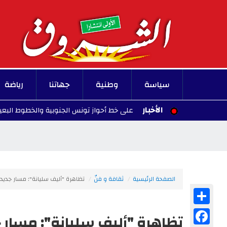
سياسة
وطنية
جهاتنا
رياضة
الأخبار
طل حركة القطارات على خط أحواز تونس الجنوبية والخطوط البعيدة
/08/07
الصفحة الرئيسية
ثقافة و فنّ
تظاهرة "أليف سليانة": مسار جديد 
Share
Facebook
تظاهرة "أليف سليانة": مسار ج