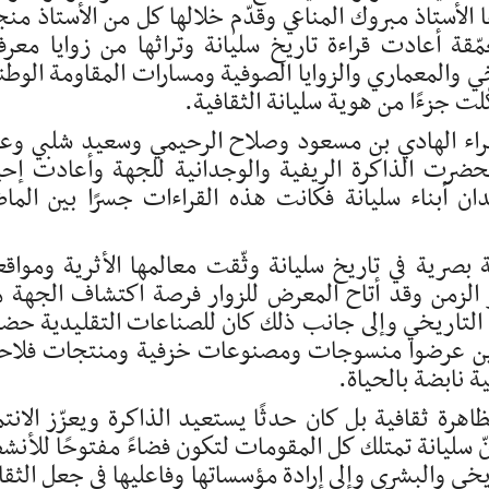
 الأستاذ مبروك المناعي وقدّم خلالها كل من الأستاذ من
قة أعادت قراءة تاريخ سليانة وتراثها من زوايا معرف
ي والمعماري والزوايا الصوفية ومسارات المقاومة الوطن
ّلت جزءًا من هوية سليانة الثقافية.
شعراء الهادي بن مسعود وصلاح الرحيمي وسعيد شلبي وع
حضرت الذاكرة الريفية والوجدانية للجهة وأعادت إحي
دان أبناء سليانة فكانت هذه القراءات جسرًا بين الما
صرية في تاريخ سليانة وثّقت معالمها الأثرية ومواقع
الزمن وقد أتاح المعرض للزوار فرصة اكتشاف الجهة 
التاريخي وإلى جانب ذلك كان للصناعات التقليدية حض
لذين عرضوا منسوجات ومصنوعات خزفية ومنتجات فلاح
 نابضة بالحياة.
هرة ثقافية بل كان حدثًا يستعيد الذاكرة ويعزّز الانتم
نّ سليانة تمتلك كل المقومات لتكون فضاءً مفتوحًا للأنش
خي والبشري وإلى إرادة مؤسساتها وفاعليها في جعل الثقا