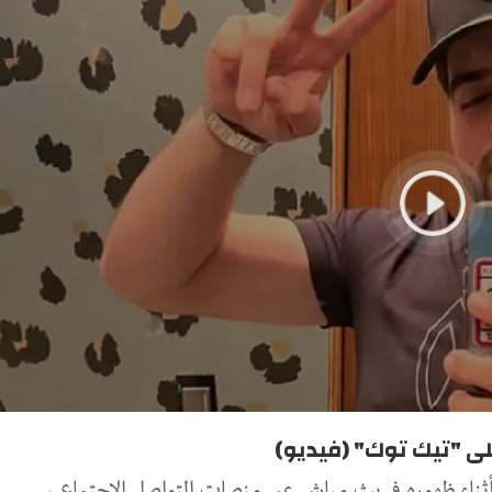
ى "تيك توك" (فيديو)
أثناء ظهوره في بث مباشر عبر منصات التواصل الاجتماعي،