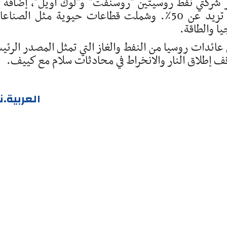
شركتي نفط روسيتين "روسنفت" و"لوك أويل"، إضافة إ
الشركات التابعة لهما التي تمتلك فيها حصة تزيد عن 50٪. وشملت قطاعات حيوية مثل الصن
يا والطاقة.
ائدات روسيا من النفط والغاز التي تمثل المصدر الرئي
قف إطلاق النار والانخراط في محادثات سلام مع كييف.
العربية.