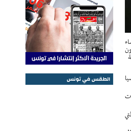
اء
ون
ة
يا
الطقس في تونس
الطقس في تونس
ات
تي