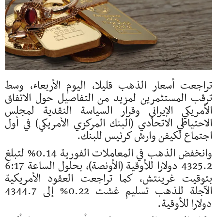
تراجعت أسعار الذهب قليلا، اليوم الأربعاء، وسط
ترقب ⁠⁠المستثمرين لمزيد من ⁠⁠التفاصيل حول الاتفاق
الأمريكي الإيراني وقرار السياسة النقدية لمجلس
الاحتياطي الاتحادي (البنك المركزي الأمريكي) في أول
اجتماع لكيفن وارش كرئيس للبنك.
وانخفض الذهب في المعاملات ⁠⁠الفورية 0.14% لتبلغ
4325.2 دولارا للأوقية (الأونصة)، بحلول الساعة 6:17
بتوقيت غرينتش، كما تراجعت العقود الأمريكية
الآجلة للذهب تسليم غشت 0.22% إلى 4344.7
دولارا للأوقية.