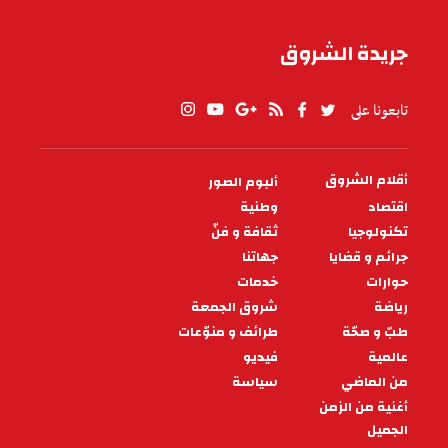
جريدة الشروق
تابعونا على
أقلام الشروق
ألبوم الصور
PIED
DE
اقتصاد
وطنية
PAGE
تكنولوجيا
ثقافة و فنّ
جرائم و قضايا
جهاتنا
حوارات
خدمات
رياضة
شروق الجمعة
طبّ و صحّة
طرائف و منوّعات
عالمية
فيديو
من الماضي
سياسة
أغنية من الزمن
الجميل