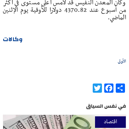
وكان المعدن النفيس قد لامس أعلى مستوى ⁠⁠في أكثر
من أسبوع عند 4370.82 دولارا للأوقية يوم الإثنين
الماضي.
وكالات
الأولى
Twitter
Facebook
Share
في نفس السياق
اقتصاد