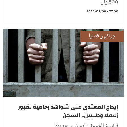
500 وأل
07:00 - 2026/08/06
جرائم و قضايا
إيداع المعتدي على شواهد رخامية لقبور
زعماء وطنيين.. السجن
تونس: الشروق: إيمان بن عزيزة