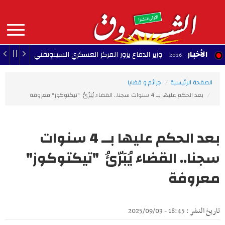
Aller
au
contenu
principal
MAIN
الأخبار
وزير الدفاع يزور المركز العسكري السينوتقني
23:05 - 2026/08/07
NAVIGATION
الصفحة الرئيسية
جرائم و قضايا
بعد الحكم عليها بــ 4 سنوات سجنا.. القضاء يُبَرّئُ "تيكتوكوز" معروفة
بعد الحكم عليها بــ 4 سنوات
سجنا.. القضاء يُبَرّئُ "تيكتوكوز"
معروفة
تاريخ النشر : 18:45 - 2025/09/03