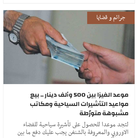
جرائم و قضايا
موعد الفيزا بين 500 وألف دينار .. بيع
مواعيد التأشيرات السياحية ومكاتب
مشبوهة متورّطة
لتجد موعدا للحصول على تأشيرة سياحية للفضاء
الاوروبي والمعروفة بالشنغن يجب عليك دفع ما بين