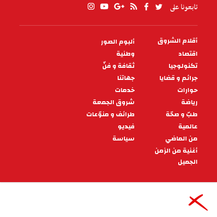
تابعونا على
أقلام الشروق
ألبوم الصور
PIED
DE
اقتصاد
وطنية
PAGE
تكنولوجيا
ثقافة و فنّ
جرائم و قضايا
جهاتنا
حوارات
خدمات
رياضة
شروق الجمعة
طبّ و صحّة
طرائف و منوّعات
عالمية
فيديو
من الماضي
سياسة
أغنية من الزمن
الجميل