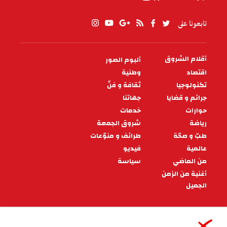
تابعونا على
أقلام الشروق
ألبوم الصور
PIED
DE
اقتصاد
وطنية
PAGE
تكنولوجيا
ثقافة و فنّ
جرائم و قضايا
جهاتنا
حوارات
خدمات
رياضة
شروق الجمعة
طبّ و صحّة
طرائف و منوّعات
عالمية
فيديو
من الماضي
سياسة
أغنية من الزمن
الجميل