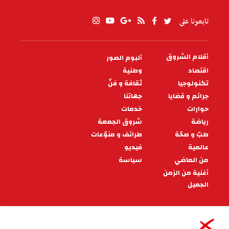
تابعونا على
أقلام الشروق
ألبوم الصور
PIED
DE
اقتصاد
وطنية
PAGE
تكنولوجيا
ثقافة و فنّ
جرائم و قضايا
جهاتنا
حوارات
خدمات
رياضة
شروق الجمعة
طبّ و صحّة
طرائف و منوّعات
عالمية
فيديو
من الماضي
سياسة
أغنية من الزمن
الجميل