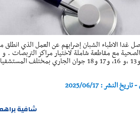
صل غدا الاطباء الشبان إضرابهم عن العمل الذي انطلق م
ت الصحية مع مقاطعة شاملة لاختيار مراكز التربصات . و 
شمل هذا الاضراب الذي امتد طيلة ايام 12 ، و13 ،و 16، و17 و18 جوان الجاري بمختلف المس
النشر : 2025/06/17
شافية براهم