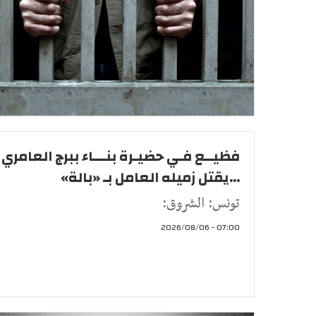
فظيــع فـي حضيـرة بنـــاء ببرج العامري
...يقتل زميله العامل بـ «بالة»
تونس: الشروق:
07:00 - 2026/08/06