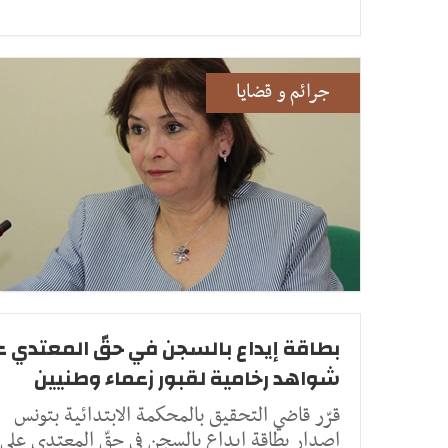
جرائم و قضايا
بطاقة إيداع بالسجن في حقّ المعتدي 
شواهد رخامية لقبور زعماء وطنيين
قرّر قاضي التحقيق بالمحكمة الابتدائية بتونس
إصدار بطاقة ايداع بالسجن في حقّ المعتدي على