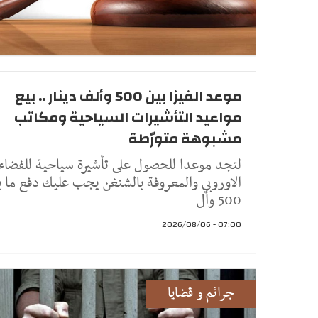
موعد الفيزا بين 500 وألف دينار .. بيع
مواعيد التأشيرات السياحية ومكاتب
مشبوهة متورّطة
لتجد موعدا للحصول على تأشيرة سياحية للفضاء
الاوروبي والمعروفة بالشنغن يجب عليك دفع ما ب
500 وأل
07:00 - 2026/08/06
جرائم و قضايا