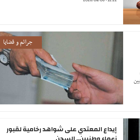
جرائم و قضايا
ين
إيداع المعتدي على شواهد رخامية لقبور
زعماء وطنيين.. السجن