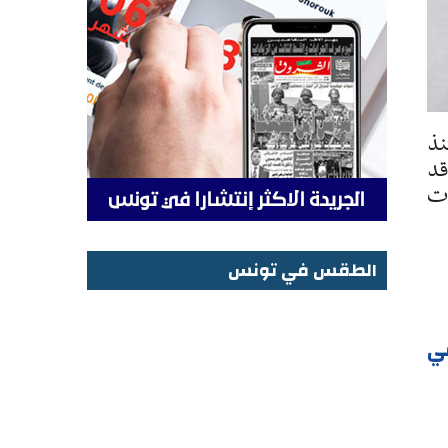
نذ
قد
تشفيات
الطقس في تونس
الطقس في تونس
ي