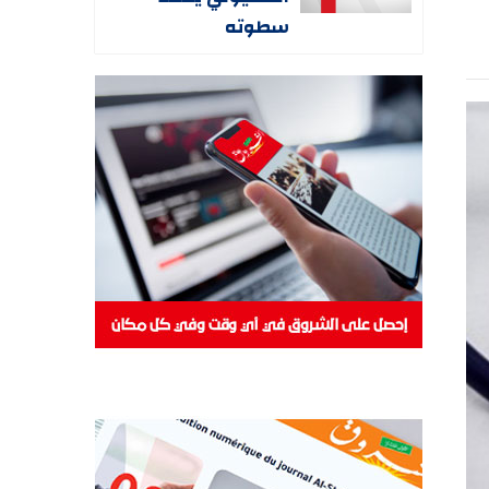
سطوته