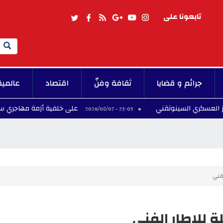
تابعونا على
Search
جرائم و قضايا
ثقافة وفنّ
اقتصاد
عالمية
السينوتقني
على خلفية أزمة مهاجري سبتة.. إسبانيا ت
23:05 - 2026/08/07
لفني
لة للإطار الفني