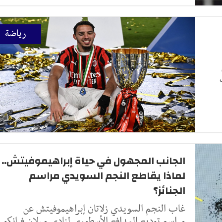
رياضة
الجانب المجهول في حياة إبراهيموفيتش..
لماذا يقاطع النجم السويدي مراسم
الجنائز؟
غاب النجم السويدي زلاتان إبراهيموفيتش عن
مراسم توديع المدافع الأسطوري لنادي ميلان فرانكو