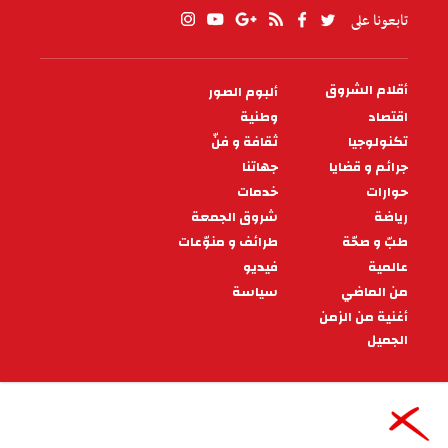
تابعونا على
أقلام الشروق
ألبوم الصور
PIED
DE
اقتصاد
وطنية
PAGE
تكنولوجيا
ثقافة و فنّ
جرائم و قضايا
جهاتنا
حوارات
خدمات
رياضة
شروق الجمعة
طبّ و صحّة
طرائف و منوّعات
عالمية
فيديو
من الماضي
سياسة
أغنية من الزمن
الجميل