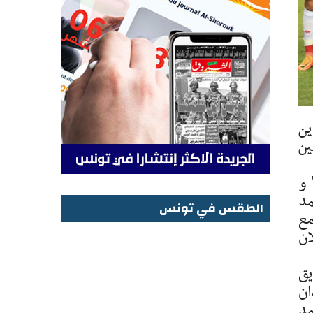
لمسعوين
ولتين
 و
مد
الطقس في تونس
مع
الطقس في تونس
ان
يق
ان
مد