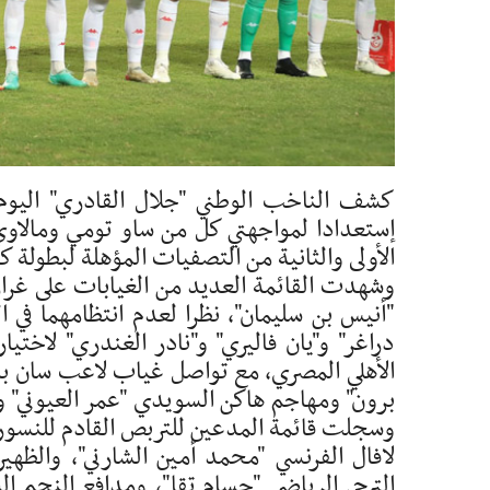
الأولى والثانية من التصفيات المؤهلة لبطولة كأس ا
وشهدت القائمة العديد من الغيابات على غرار 
"أنيس بن سليمان"، نظرا لعدم انتظامهما في 
دراغر" و"يان فاليري" و"نادر الغندري" لاختي
الأهلي المصري، مع تواصل غياب لاعب سان باولي 
برون" ومهاجم هاكن السويدي "عمر العيوني" وم
وسجلت قائمة المدعين للتربص القادم للنسور، 
لافال الفرنسي "محمد أمين الشارني"، والظهي
الترجي الرياضي "حسام تقا"، ومدافع النجم 