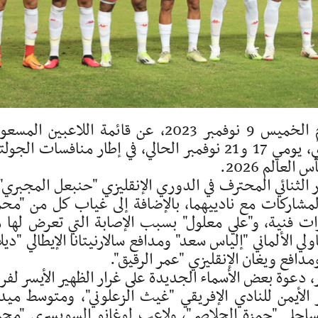
كشف الناخب الوطني "جلال القادري" اليوم الخميس 9 نوفمبر 2023، عن قائمة اللاعبين ا
إستعدادا لمواجهتي كل من ساو تومي ومالاوي، يومي 17 و21 نوفمبر الحالي، في إطار منافسات الج
لعالم 2026.
الثنائي المحترف في الدوري الإنقليزي "حنبعل المجبري"
المشاركات مع نادييهما، بالإضافة إلى غياب كل من "مح
ارات فنية، و"علي معلول" بسبب الإصابة التي تعرض لها 
الألماني "إلياس سعد" ومدافع سالارنيتانا الإيطالي "ديل
دافع ويغان الإنقليزي "عمر الرقيق".
دعوة بعض الأسماء الجديدة على غرار الظهير الأيسر لفر
ر الأيمن للنادي الإفريقي "غيث الزعلوني"، ومتوسط ميد
الساحلي "حمزة الجلاصي"، ولاعب لوغانو السويسري "مح