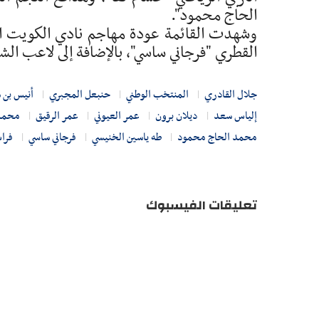
الحاج محمود".
وشهدت القائمة عودة مهاجم نادي الكويت الك
القطري "فرجاني ساسي"، بالإضافة إلى لاعب الشار
جلال القادري
المنتخب الوطني
حنبعل المجبري
أنيس بن 
إلياس سعد
ديلان برون
عمر العيوني
عمر الرقيق
محمد 
محمد الحاج محمود
طه ياسين الخنيسي
فرجاني ساسي
فراس
تعليقات الفيسبوك