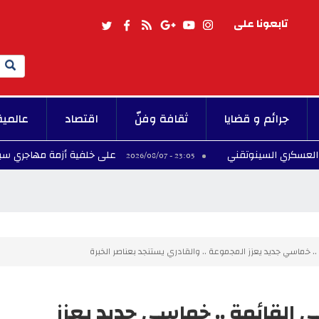
تابعونا على
Search
جرائم و قضايا
ثقافة وفنّ
اقتصاد
عالمية
سينوتقني
على خلفية أزمة مهاجري سبتة.. إسبانيا تص
23:05 - 2026/08/07
ي: 10 غيابات في القائمة .. خماسي جديد يعزز