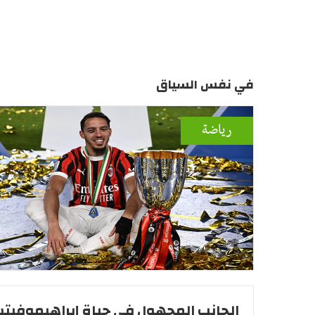
في نفس السياق
رياضة
الجانب المجهول في حياة إبراهيموفيت