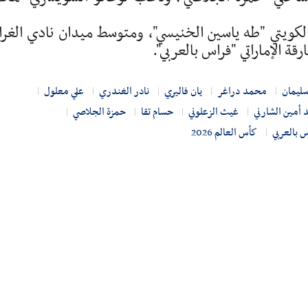
ويتي "طه ياسين الخنيسي"، ومتوسط ميدان نادي الغرا
قة الإماراتي "فراس بالعربي".
سليمان
محمد دراغر
يان فاليري
نادر الغندري
علي معلول
أمين الشارني
غيث الزعلوني
حسام تقا
حمزة الجلاصي
 بالعربي
كأس العالم 2026