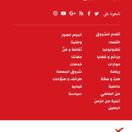
تابعونا على
أقلام الشروق
ألبوم الصور
PIED
DE
اقتصاد
وطنية
PAGE
تكنولوجيا
ثقافة و فنّ
جرائم و قضايا
جهاتنا
حوارات
خدمات
رياضة
شروق الجمعة
طبّ و صحّة
طرائف و منوّعات
عالمية
فيديو
من الماضي
سياسة
أغنية من الزمن
الجميل