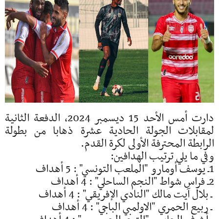
دارت أمس الأحد 15 ديسمبر 2024، الدفعة الثانية
لمقابلات الجولة الحادية عشرة ذهابا من بطولة
الرابطة المحترفة الأولى لكرة القدم.
وفي ما يلي ترتيب الهدافين:
1ـ يوسف أومارو "الملعب التونسي" : 5 أهداف
2ـ فراس شواط "النجم الساحلي" : 4 أهداف
ـ بلال آيت مالك "النادي الإفريقي" : 4 أهداف
ـ ربيع الحمري "الاولمبي الباجي" : 4 أهداف