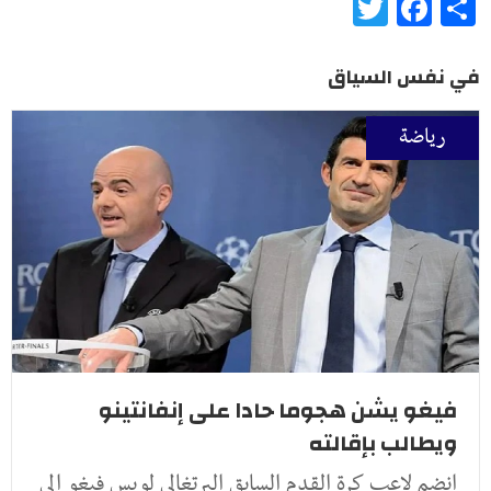
Twitter
Facebook
Share
في نفس السياق
رياضة
فيغو يشن هجوما حادا على إنفانتينو
ويطالب بإقالته
انضم لاعب كرة القدم السابق البرتغالي لويس فيغو إلى