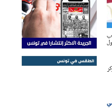
اب
مترفاصل 50 . وهي اول
الطقس في تونس
ة فئة (اف 41) في المركز
الطقس في تونس
ي